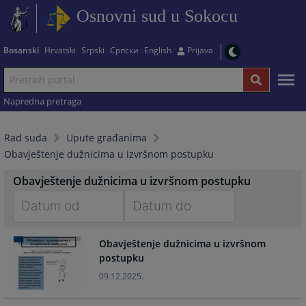
Osnovni sud u Sokocu
Bosanski
Hrvatski
Srpski
Српски
English
Prijava
Napredna pretraga
Rad suda
Upute građanima
Obavještenje dužnicima u izvršnom postupku
Obavještenje dužnicima u izvršnom postupku
Navigate
Navigate
Obavještenje dužnicima u izvršnom
forward
forward
postupku
to
to
interact
interact
09.12.2025.
with
with
the
the