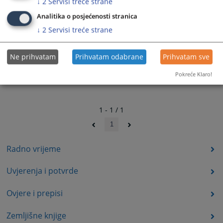
↓
2
Servisi treće strane
Analitika o posjećenosti stranica
↓
2
Servisi treće strane
Ne prihvatam
Prihvatam odabrane
Prihvatam sve
Pokreće Klaro!
1 - 1 / 1
1
Radno vrijeme
Uvjerenja i potvrde
Ovjere i prepisi
Zemljišne knjige