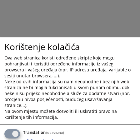
calendar
calendar
and
and
select
select
a
a
date.
date.
Press
Press
Korištenje kolačića
the
the
question
question
Ova web stranica koristi određene skripte koje mogu
mark
mark
pohranjivati i koristiti određene informacije iz vašeg
key
key
browsera i vašeg uređaja (npr. IP adresa uređaja, varijable o
to
to
sesiji unutar browsera, ...).
get
get
Neke od ovih informacija su nam neophodne i bez njih web
stranica ne bi mogla fukcionisati u svom punom obimu, dok
the
the
neke nisu prijeko neophodne a služe za dodatne stvari (npr.
keyboard
keyboard
procjenu nivoa posjećenosti, budućeg usavršavanja
shortcuts
shortcuts
stranice...).
for
for
Na ovom mjestu možete dozvoliti ili uskratiti pravo na
changing
changing
korištenje tih informacija.
dates.
dates.
Translation
(obavezna)