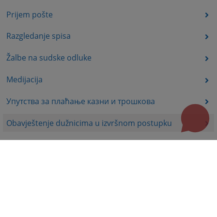
Prijem pošte
Razgledanje spisa
Žalbe na sudske odluke
Medijacija
Упутства за плаћање казни и трошкова
Obavještenje dužnicima u izvršnom postupku
Korisni linkovi
Pomoć za korištenje
Mapa stranice