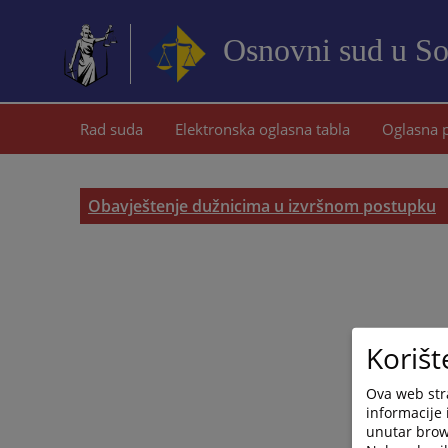
Osnovni sud u S
Rad suda
Elektronska oglasna tabla
Oglasna 
Obavještenje dužnicima u izvršnom postupku
Korišt
Ova web stra
informacije 
unutar brows