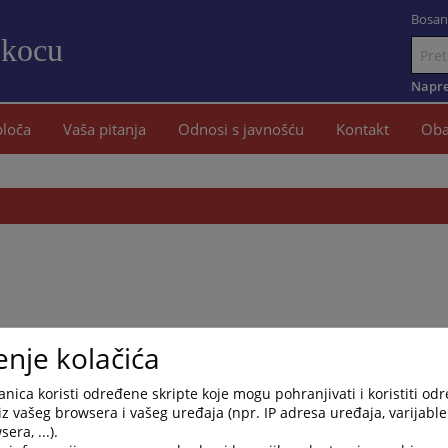
Bosan
okocu
Idi
na
Napre
sadržaj
ploča
Vaša pitanja
Odnosi s javnošću
Kontakt
Oba
enje kolačića
nica koristi određene skripte koje mogu pohranjivati i koristiti od
iz vašeg browsera i vašeg uređaja (npr. IP adresa uređaja, varijable 
era, ...).