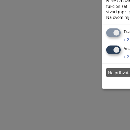
Neke od ovi
fukcionisat
stvari (npr.
Na ovom mjes
Tra
↓
2
Ana
↓
2
Ne prihva