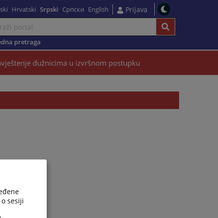
ski
Hrvatski
Srpski
Српски
English
Prijava
dna pretraga
vještenje dužnicima u izvršnom postupku
ređene
o sesiji