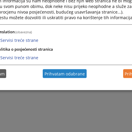
h informacija su nam neophodne i bez njih web stranica ne bi mog
i u svom punom obimu, dok neke nisu prijeko neophodne a služe z
 procjenu nivoa posjećenosti, budućeg usavršavanja stranice...).
tu možete dozvoliti ili uskratiti pravo na korištenje tih informacija
nslation
(obavezna)
Servisi treće strane
litika o posjećenosti stranica
Servisi treće strane
tam
Prihvatam odabrane
Pri