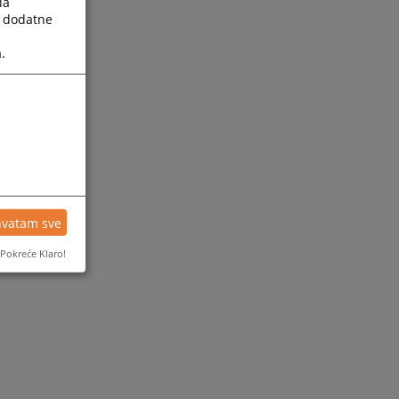
la
a dodatne
.
hvatam sve
Pokreće Klaro!