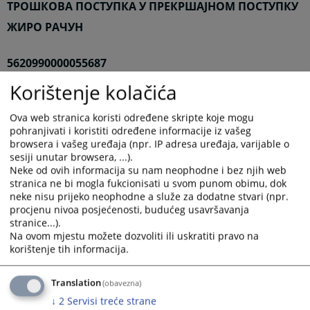
ТРОШКОВА ПОСТУПКА У ПРЕКРШАЈНОМ ПОСТУПКУ
ЖИРО РАЧУН
5620990000055687
Korištenje kolačića
ВРСТА ПРИХОДА
Ova web stranica koristi određene skripte koje mogu
723111
pohranjivati i koristiti određene informacije iz vašeg
browsera i vašeg uređaja (npr. IP adresa uređaja, varijable o
sesiji unutar browsera, ...).
БУDžЕТСКА ОРГАНИЗАЦИЈА
9999999
Neke od ovih informacija su nam neophodne i bez njih web
stranica ne bi mogla fukcionisati u svom punom obimu, dok
neke nisu prijeko neophodne a služe za dodatne stvari (npr.
ОПШТИНА
094
procjenu nivoa posjećenosti, budućeg usavršavanja
stranice...).
Na ovom mjestu možete dozvoliti ili uskratiti pravo na
ПОЗИВ НА БРОЈ
_________
korištenje tih informacija.
СВРХА ДОЗНАКЕ-НАВЕСТИ БРОЈ ПРЕДМЕТА СУДА
Translation
(obavezna)
↓
2
Servisi treće strane