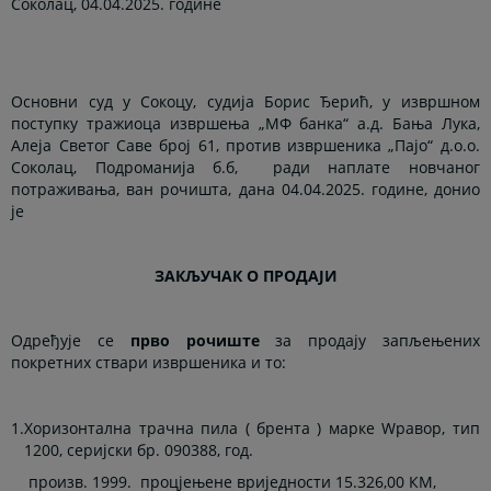
Соколац, 04.04.2025. године
Основни суд у Сокоцу, судија Борис Ђерић, у извршном
поступку тражиоца извршења „МФ банка“ а.д. Бања Лука,
Алеја Светог Саве број 61, против извршеника „Пајо“ д.о.о.
Соколац, Подроманија б.б,
ради наплате новчаног
потраживања,
ван рочишта, дана 04.04.2025. године, донио
је
ЗАКЉУЧАК О ПРОДАЈИ
Одређује се
прво рочиште
за продају запљењених
покретних ствари извршеника и то:
1.
Хоризонтална трачна пила ( брента ) марке Wравор, тип
1200, серијски бр. 090388, год.
произв. 1999.
процјењене вриједности 15.326,00 КМ,