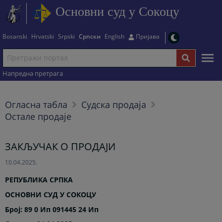
Основни суд у Сокоцу
Bosanski
Hrvatski
Srpski
Српски
English
Пријава
Напредна претрага
Огласна табла
Судска продаја
Остале продаје
ЗАКЉУЧАК О ПРОДАЈИ
10.04.2025.
РЕПУБЛИКА СРПКА
ОСНОВНИ СУД У СОКОЦУ
Број: 89 0 Ип 091445 24 Ип