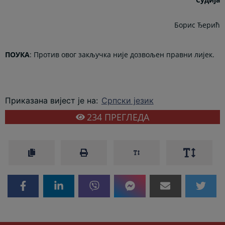
Борис Ђерић
ПОУКА
: Против овог закључка није дозвољен правни лијек.
Приказана вијест је на
:
Српски језик
234
ПРЕГЛЕДА