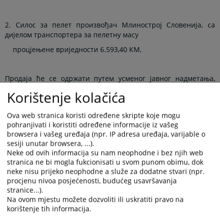
2. Силос за пелет произвођач Млинострој Словенија, са
дијелом транспортера за пелетну масу
процјењене вриједности 6.593,40 КМ,
Продаја ће се одржати путем усменог јавног надметања,
дана
28.04.2025.
године, у Основном суду у Сокоцу, соба број
Korištenje kolačića
33, са почетком у
10,00
часова.
Ova web stranica koristi određene skripte koje mogu
pohranjivati i koristiti određene informacije iz vašeg
Извршеник је потенцијалним купцима дужан омогућити
browsera i vašeg uređaja (npr. IP adresa uređaja, varijable o
разгледање покретних ствари из става 1. овог Закључка, на
sesiji unutar browsera, ...).
дан 28.04.2025. године у времену од 08,00 до 10,00 часова,
Neke od ovih informacija su nam neophodne i bez njih web
под претњом сношења законских последица.
stranica ne bi mogla fukcionisati u svom punom obimu, dok
neke nisu prijeko neophodne a služe za dodatne stvari (npr.
procjenu nivoa posjećenosti, budućeg usavršavanja
Понуђачи су, прије почетка јавног надметања, дужни
stranice...).
положити осигурање које износи 10% процјењене
Na ovom mjestu možete dozvoliti ili uskratiti pravo na
вриједности ствари коју намјеравају купити, на
ЈРТ -
korištenje tih informacija.
депозитни рачун Основних судова број: 562 099 81301458