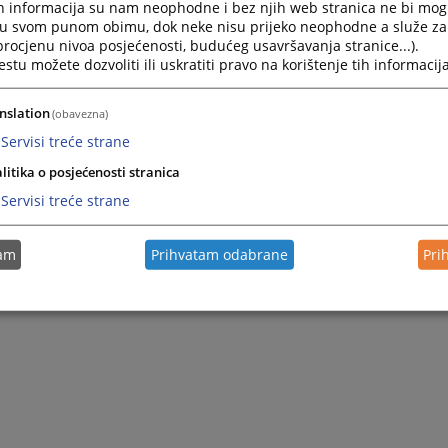
h informacija su nam neophodne i bez njih web stranica ne bi mog
i u svom punom obimu, dok neke nisu prijeko neophodne a služe z
 procjenu nivoa posjećenosti, budućeg usavršavanja stranice...).
tu možete dozvoliti ili uskratiti pravo na korištenje tih informacija
nslation
(obavezna)
Servisi treće strane
litika o posjećenosti stranica
Servisi treće strane
tam
Prihvatam odabrane
Pri