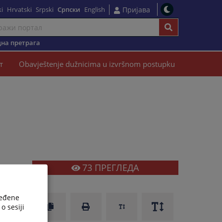
i
Hrvatski
Srpski
Српски
English
Пријава
на претрага
т
Obavještenje dužnicima u izvršnom postupku
73
ПРЕГЛЕДА
м
о
ređene
o sesiji