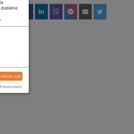
la
a dodatne
.
hvatam sve
Pokreće Klaro!