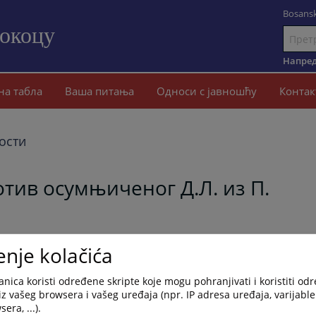
Bosansk
Сокоцу
Иди
на
Напред
садржај
на табла
Ваша питања
Односи с јавношћу
Контак
ости
тив осумњиченог Д.Л. из П.
enje kolačića
е, потврђена је оптужница Окружног јавног тужилаштва у Источно
 Д.Л. из П., због основане сумње да је починио кривично дјел
nica koristi određene skripte koje mogu pohranjivati i koristiti od
члана 349. став 1. Кривичног законика Републике Српске.
iz vašeg browsera i vašeg uređaja (npr. IP adresa uređaja, varijable 
era, ...).