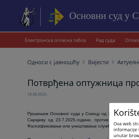
Основни суд у 
Електронска огласна табла
Рад суда
Оглас
Односи с јавношћу
Вијести
Актуелн
Потврђена оптужница про
18.08.2025.
Korišt
Рјешењем Основног суда у Сокоцу од 7.8.2025.годин
Сарајеву од 23.7.2025.године, против осумњиченог
Ova web stra
Фалсификовање или уништавање службене исправе из 
informacije 
unutar brows