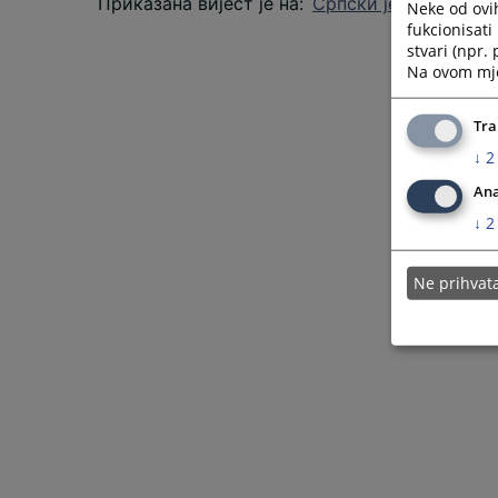
Приказана вијест је на
:
Српски језик
Neke od ovi
fukcionisat
stvari (npr.
Na ovom mjes
Tra
↓
2
Ana
↓
2
Ne prihva