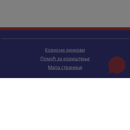
Корисни линкови
Помоћ за кориштење
Мапа странице
Редизајн веб странице финансирала је Европска унија. Искључиво је одговоран за његов садржај
Високи судски и тужилачки савијет БиХ такођер не одражава нужно ставове Европске уније.