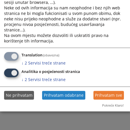
М.И. из И.И., због основане сумње да је починио
кривично
sesiji unutar browsera, ...).
дјело Угрожавање јавног саобраћаја из члана 402. став 3. у вези
Neke od ovih informacija su nam neophodne i bez njih web
са ставом 1. Кривичног законика Републике Српске.
stranica ne bi mogla fukcionisati u svom punom obimu, dok
neke nisu prijeko neophodne a služe za dodatne stvari (npr.
Приказана вијест је на
:
Српски језик
procjenu nivoa posjećenosti, budućeg usavršavanja
stranice...).
97
ПРЕГЛЕДА
Na ovom mjestu možete dozvoliti ili uskratiti pravo na
korištenje tih informacija.
Translation
(obavezna)
↓
2
Servisi treće strane
Analitika o posjećenosti stranica
↓
2
Servisi treće strane
Ne prihvatam
Prihvatam odabrane
Prihvatam sve
Pokreće Klaro!