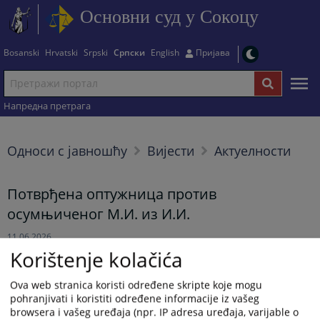
Основни суд у Сокоцу
Bosanski
Hrvatski
Srpski
Српски
English
Пријава
Напредна претрага
Односи с јавношћу
Вијести
Актуелности
Потврђена оптужница против
осумњиченог М.И. из И.И.
11.06.2026.
Korištenje kolačića
Рјешењем Основног суда у Сокоцу од 5.6.2026.године,
Ova web stranica koristi određene skripte koje mogu
потврђена је оптужница Окружног јавног тужилаштва у
pohranjivati i koristiti određene informacije iz vašeg
Источном Сарајеву од 26.5.2026.године, против осумњиченог
browsera i vašeg uređaja (npr. IP adresa uređaja, varijable o