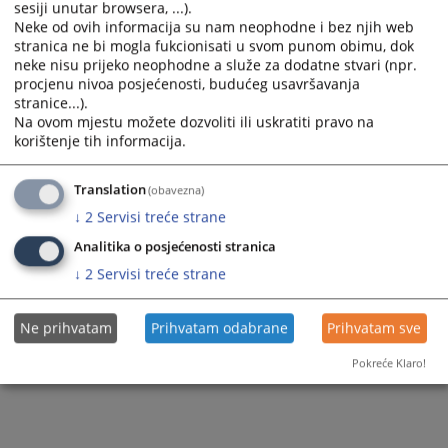
П.Г. из П., због основане сумње да је починио
кривично
дјело
sesiji unutar browsera, ...).
Шумска крађа из члана 224а. став 1. Кривичног законика
Neke od ovih informacija su nam neophodne i bez njih web
Републике Српске.
stranica ne bi mogla fukcionisati u svom punom obimu, dok
neke nisu prijeko neophodne a služe za dodatne stvari (npr.
Приказана вијест је на
:
Српски језик
procjenu nivoa posjećenosti, budućeg usavršavanja
stranice...).
65
ПРЕГЛЕДА
Na ovom mjestu možete dozvoliti ili uskratiti pravo na
korištenje tih informacija.
Translation
(obavezna)
↓
2
Servisi treće strane
Analitika o posjećenosti stranica
↓
2
Servisi treće strane
Ne prihvatam
Prihvatam odabrane
Prihvatam sve
Pokreće Klaro!