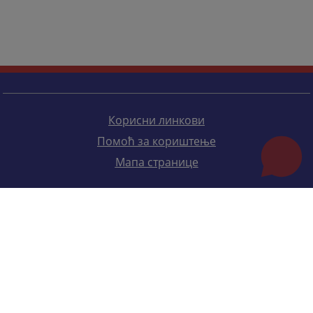
Корисни линкови
Помоћ за кориштење
Мапа странице
Редизајн веб странице финансирала је Европска унија. Искључиво је одговоран за његов садржај
Високи судски и тужилачки савијет БиХ такођер не одражава нужно ставове Европске уније.