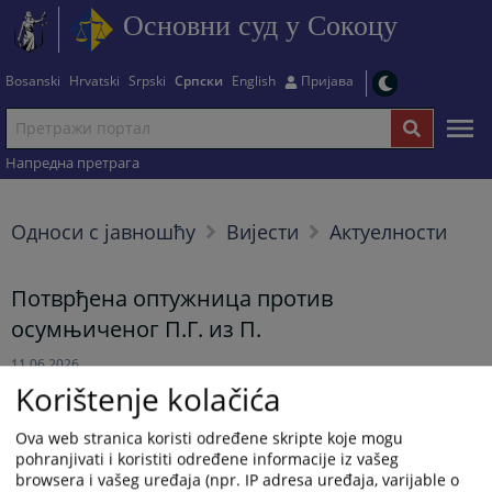
Основни суд у Сокоцу
Bosanski
Hrvatski
Srpski
Српски
English
Пријава
Напредна претрага
Односи с јавношћу
Вијести
Актуелности
Потврђена оптужница против
осумњиченог П.Г. из П.
11.06.2026.
Korištenje kolačića
Рјешењем Основног суда у Сокоцу од 9.6.2026.године,
Ova web stranica koristi određene skripte koje mogu
потврђена је оптужница Окружног јавног тужилаштва у
pohranjivati i koristiti određene informacije iz vašeg
Источном Сарајеву од 26.5.2026.године, против осумњиченог
browsera i vašeg uređaja (npr. IP adresa uređaja, varijable o