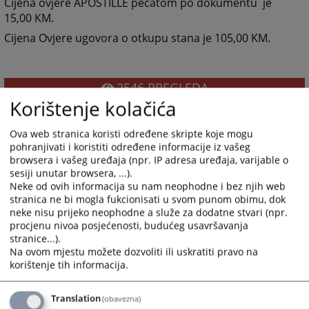
Cijena ovjere APOSTILLE pečatom po dokumentu je
15,00 KM.
Cijena Ovjere ugovora o otkupu stana je 105,00 KM.
2546
PREGLEDA
Korištenje kolačića
Ova web stranica koristi određene skripte koje mogu
pohranjivati i koristiti određene informacije iz vašeg
browsera i vašeg uređaja (npr. IP adresa uređaja, varijable o
sesiji unutar browsera, ...).
Neke od ovih informacija su nam neophodne i bez njih web
stranica ne bi mogla fukcionisati u svom punom obimu, dok
neke nisu prijeko neophodne a služe za dodatne stvari (npr.
procjenu nivoa posjećenosti, budućeg usavršavanja
stranice...).
Na ovom mjestu možete dozvoliti ili uskratiti pravo na
korištenje tih informacija.
Translation
(obavezna)