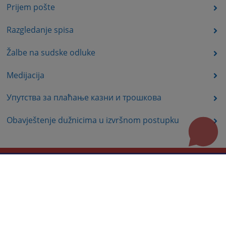
Prijem pošte
Razgledanje spisa
Žalbe na sudske odluke
Medijacija
Упутства за плаћање казни и трошкова
Obavještenje dužnicima u izvršnom postupku
Korisni linkovi
Pomoć za korištenje
Mapa stranice