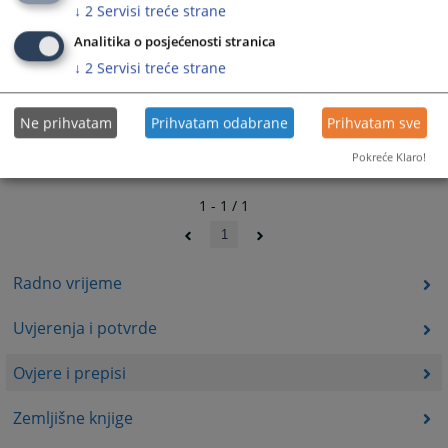
↓
2
Servisi treće strane
Analitika o posjećenosti stranica
↓
2
Servisi treće strane
Ne prihvatam
Prihvatam odabrane
Prihvatam sve
Pokreće Klaro!
1 - 1 / 1
1
Radno vrijeme
Uvjerenja i potvrde
Ovjere i prepisi
Zemljišne knjige