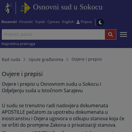
Osnovni sud u Sokocu
Bosanski
Hrvatski
Srpski
Српски
English
Prijava
Napredna pretraga
Ovjere i prepisi
Rad suda
Upute građanima
Ovjere i prepisi
Ovjere i prepisi u Osnovnom sudu u Sokocu i
Odjeljenju suda u Istočnom Sarajevu
U sudu se trenutno radi nadovjera dokumenata
APOSTILLE pečatom za upotrebu dokumenata u
inostranstvu i Ovjera ugovora o otkupu stanova koja će
se vršiti do promjene Zakona o privatizaciji stanova.