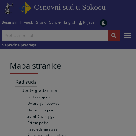
Osnovni sud u Sokocu
Bosanski
Hrvatski
Srpski
Српски
English
Prijava
Napredna pretraga
Mapa stranice
Rad suda
Upute građanima
Radno vrijeme
Uvjerenja i potvrde
Ovjere i prepisi
Zemljišne knjige
Prijem pošte
Razgledanje spisa
Žalbe na sudske odluke