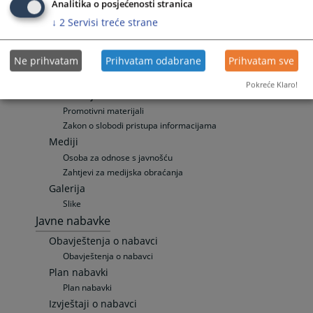
Analitika o posjećenosti stranica
Zemljišno-knjižni izvadak
↓
2
Servisi treće strane
Odnosi s javnošću
Vijesti
Ne prihvatam
Prihvatam odabrane
Prihvatam sve
Aktuelnosti
Saopćenja za javnost
Pokreće Klaro!
Publikacije
Promotivni materijali
Zakon o slobodi pristupa informacijama
Mediji
Osoba za odnose s javnošću
Zahtjevi za medijska obraćanja
Galerija
Slike
Javne nabavke
Obavještenja o nabavci
Obavještenja o nabavci
Plan nabavki
Plan nabavki
Izvještaji o nabavci