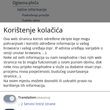
Oglasna ploča
Važne informacije
Podnošenje pritužbi
Sudske takse
Pozivi
Korištenje kolačića
Sudski vještaci i tumači
Pravna pomoć
Ova web stranica koristi određene skripte koje mogu
Raspored suđenja
pohranjivati i koristiti određene informacije iz vašeg
Elektronska oglasna ploča
browsera i vašeg uređaja (npr. IP adresa uređaja, varijable o
Upražnjene pozicije
sesiji unutar browsera, ...).
Neke od ovih informacija su nam neophodne i bez njih web
Opće informacije
stranica ne bi mogla fukcionisati u svom punom obimu, dok
Objavljene pozicije
neke nisu prijeko neophodne a služe za dodatne stvari (npr.
Sudska prodaja
procjenu nivoa posjećenosti, budućeg usavršavanja
Nekretnine
stranice...).
Vozila
Na ovom mjestu možete dozvoliti ili uskratiti pravo na
Ostale prodaje
korištenje tih informacija.
Vaša pitanja
Translation
Često postavljana pitanja
(obavezna)
Često postavljana pitanja
↓
2
Servisi treće strane
Specifična pitanja