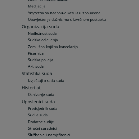
Medijacija
Упутства за плаћање казни и трошкова
Obavještenje dužnicima u izvršnom postupku
Organizacija suda
Nadležnost suda
Sudska odjeljenja
Zemljišno-knjižna kancelarija
Pisarnica
Sudska policija
Akti suda
Statistika suda
Izvještaji o radu suda
Historijat
Osnivanje suda
Uposlenici suda
Predsjednik suda
Sudije suda
Dodatne sudije
Stručni saradnici
Službenici i namještenici