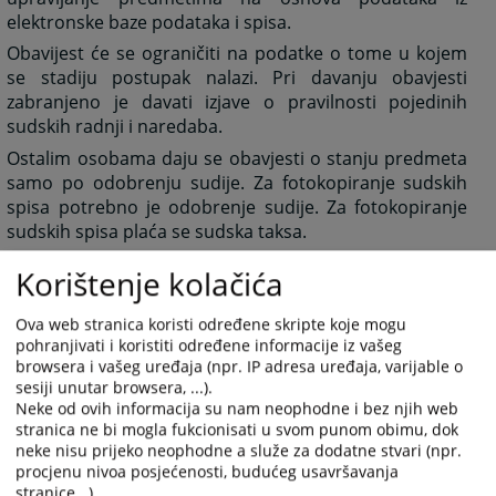
elektronske baze podataka i spisa.
Obavijest će se ograničiti na podatke o tome u kojem
se stadiju postupak nalazi. Pri davanju obavjesti
zabranjeno je davati izjave o pravilnosti pojedinih
sudskih radnji i naredaba.
Ostalim osobama daju se obavjesti o stanju predmeta
samo po odobrenju sudije. Za fotokopiranje sudskih
spisa potrebno je odobrenje sudije. Za fotokopiranje
sudskih spisa plaća se sudska taksa.
Razgledaje i prepisivanje spisa obavlja se u sudskoj
Korištenje kolačića
pisarnici na određenom mjestu pod nadzorom
referenta za upravljanje predmetima.
Ova web stranica koristi određene skripte koje mogu
pohranjivati i koristiti određene informacije iz vašeg
2160
PREGLEDA
browsera i vašeg uređaja (npr. IP adresa uređaja, varijable o
sesiji unutar browsera, ...).
Neke od ovih informacija su nam neophodne i bez njih web
stranica ne bi mogla fukcionisati u svom punom obimu, dok
neke nisu prijeko neophodne a služe za dodatne stvari (npr.
procjenu nivoa posjećenosti, budućeg usavršavanja
stranice...).