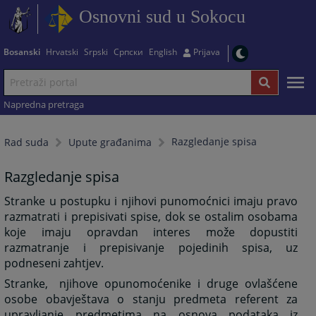
Osnovni sud u Sokocu
Bosanski
Hrvatski
Srpski
Српски
English
Prijava
Napredna pretraga
Razgledanje spisa
Rad suda
Upute građanima
Razgledanje spisa
Stranke u postupku i njihovi punomoćnici imaju pravo
razmatrati i prepisivati spise, dok se ostalim osobama
koje imaju opravdan interes može dopustiti
razmatranje i prepisivanje pojedinih spisa, uz
podneseni zahtjev.
Stranke,
njihove opunomoćenike i druge ovlašćene
osobe obavještava o stanju predmeta referent za
upravljanje predmetima na osnova podataka iz