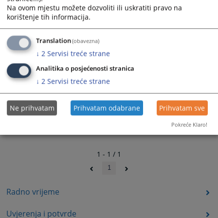
Na ovom mjestu možete dozvoliti ili uskratiti pravo na
korištenje tih informacija.
Translation
(obavezna)
↓
2
Servisi treće strane
Analitika o posjećenosti stranica
↓
2
Servisi treće strane
Ne prihvatam
Prihvatam odabrane
Prihvatam sve
Pokreće Klaro!
1 - 1 / 1
1
Radno vrijeme
Uvjerenja i potvrde