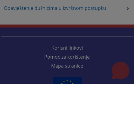
Obavještenje dužnicima u izvršnom postupku
Korisni linkovi
Pomoć za korištenje
Mapa stranice
Redizajn web stranice je finansirala Evropska unija. Za njen sadržaj isključivo je odgovorno
Visoko sudsko i tužilačko vijeće BiH i ona ne odražava nužno stavove Evropske unije.