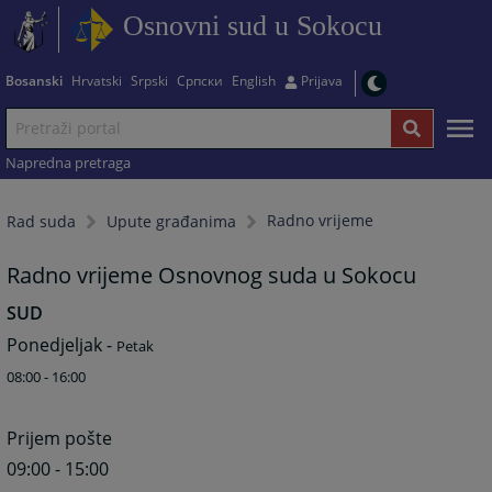
Osnovni sud u Sokocu
Bosanski
Hrvatski
Srpski
Српски
English
Prijava
Napredna pretraga
Radno vrijeme
Rad suda
Upute građanima
Radno vrijeme Osnovnog suda u Sokocu
SUD
Ponedjeljak -
Petak
08:00 - 16:00
Prijem pošte
09:00 - 15:00