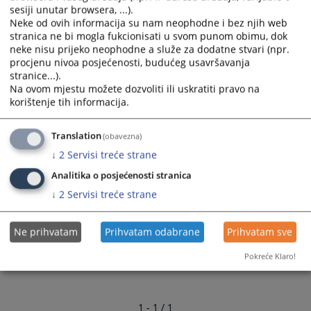
08:00 - 16:00
sesiji unutar browsera, ...).
Rad sa strankama
Neke od ovih informacija su nam neophodne i bez njih web
stranica ne bi mogla fukcionisati u svom punom obimu, dok
09:00 - 15:00
neke nisu prijeko neophodne a služe za dodatne stvari (npr.
procjenu nivoa posjećenosti, budućeg usavršavanja
6684
PREGLEDA
stranice...).
Na ovom mjestu možete dozvoliti ili uskratiti pravo na
korištenje tih informacija.
Translation
(obavezna)
↓
2
Servisi treće strane
Analitika o posjećenosti stranica
↓
2
Servisi treće strane
Ne prihvatam
Prihvatam odabrane
Prihvatam sve
Pokreće Klaro!
1 - 1 / 1