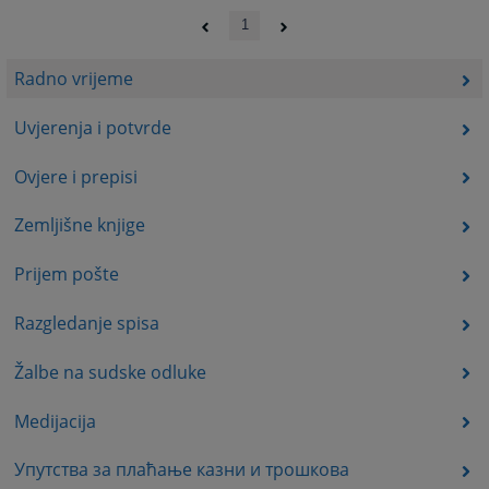
1
Radno vrijeme
Uvjerenja i potvrde
Ovjere i prepisi
Zemljišne knjige
Prijem pošte
Razgledanje spisa
Žalbe na sudske odluke
Medijacija
Упутства за плаћање казни и трошкова