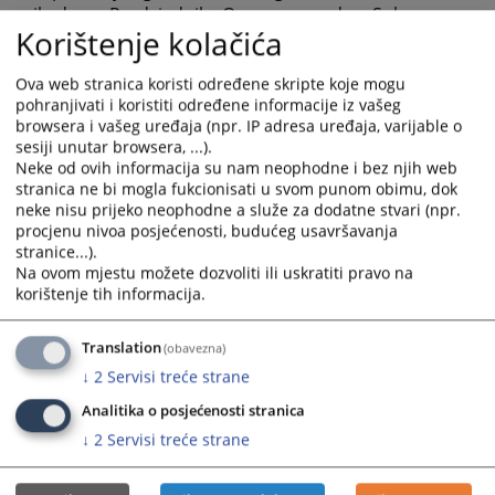
mail adresu Predsjednika Osnovnog suda u Sokocu
Korištenje kolačića
branka.malovic@pravosudje.ba
Ova web stranica koristi određene skripte koje mogu
pohranjivati i koristiti određene informacije iz vašeg
5552
PREGLEDA
browsera i vašeg uređaja (npr. IP adresa uređaja, varijable o
sesiji unutar browsera, ...).
Neke od ovih informacija su nam neophodne i bez njih web
stranica ne bi mogla fukcionisati u svom punom obimu, dok
neke nisu prijeko neophodne a služe za dodatne stvari (npr.
procjenu nivoa posjećenosti, budućeg usavršavanja
stranice...).
Na ovom mjestu možete dozvoliti ili uskratiti pravo na
korištenje tih informacija.
Translation
(obavezna)
↓
2
Servisi treće strane
Analitika o posjećenosti stranica
↓
2
Servisi treće strane