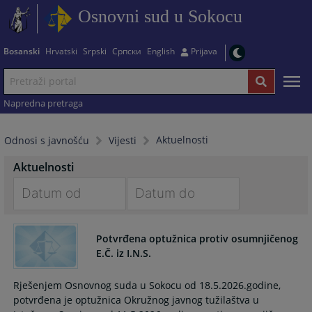
Osnovni sud u Sokocu
Bosanski
Hrvatski
Srpski
Српски
English
Prijava
Napredna pretraga
Aktuelnosti
Odnosi s javnošću
Vijesti
Aktuelnosti
Navigate
Navigate
forward
forward
Potvrđena optužnica protiv osumnjičenog
to
to
E.Č. iz I.N.S.
interact
interact
with
with
Rješenjem Osnovnog suda u Sokocu od 18.5.2026.godine,
the
the
potvrđena je optužnica Okružnog javnog tužilaštva u
calendar
calendar