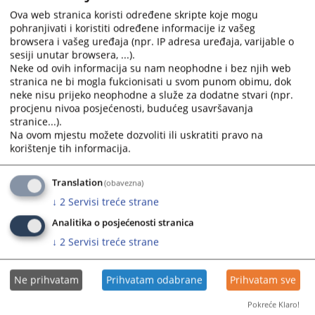
4.7.2026.godine rješenje kojim je prema osumnjičenom S.K.
Ova web stranica koristi određene skripte koje mogu
iz P.
pohranjivati i koristiti određene informacije iz vašeg
06.07.2026.
browsera i vašeg uređaja (npr. IP adresa uređaja, varijable o
sesiji unutar browsera, ...).
Neke od ovih informacija su nam neophodne i bez njih web
Potvrđena optužnica protiv osumnjičenog
stranica ne bi mogla fukcionisati u svom punom obimu, dok
N.V. iz S.
neke nisu prijeko neophodne a služe za dodatne stvari (npr.
procjenu nivoa posjećenosti, budućeg usavršavanja
stranice...).
Rješenjem Osnovnog suda u Sokocu od 22.6.2026.godine,
Na ovom mjestu možete dozvoliti ili uskratiti pravo na
potvrđena je optužnica Okružnog javnog tužilaštva u
korištenje tih informacija.
Istočnom Sarajevu od 10.6.2026.godine, protiv osumnjičenog
N.V. iz S.
Translation
(obavezna)
01.07.2026.
↓
2
Servisi treće strane
Analitika o posjećenosti stranica
Potvrđena optužnica protiv osumnjičenog
↓
2
Servisi treće strane
S.R. iz P.
Rješenjem Osnovnog suda u Sokocu od 22.6.2026.godine,
Ne prihvatam
Prihvatam odabrane
Prihvatam sve
potvrđena je optužnica Okružnog javnog tužilaštva u
Pokreće Klaro!
Istočnom Sarajevu od 11.6.2026.godine, protiv osumnjičenog