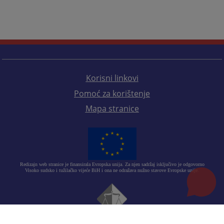
Korisni linkovi
Pomoć za korištenje
Mapa stranice
Redizajn web stranice je finansirala Evropska unija. Za njen sadržaj isključivo je odgovorno
Visoko sudsko i tužilačko vijeće BiH i ona ne odražava nužno stavove Evropske unije.
© 2021
Visoko sudsko i tužilačko vijeće