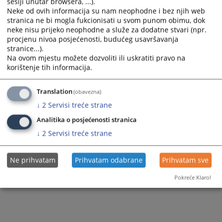
Pravna pomoć
sesiji unutar browsera, ...).
Neke od ovih informacija su nam neophodne i bez njih web
Ostale prodaje
stranica ne bi mogla fukcionisati u svom punom obimu, dok
neke nisu prijeko neophodne a služe za dodatne stvari (npr.
procjenu nivoa posjećenosti, budućeg usavršavanja
stranice...).
Na ovom mjestu možete dozvoliti ili uskratiti pravo na
korištenje tih informacija.
Translation
(obavezna)
↓
2
Servisi treće strane
Analitika o posjećenosti stranica
↓
2
Servisi treće strane
Ne prihvatam
Prihvatam odabrane
Prihvatam sve
Pokreće Klaro!