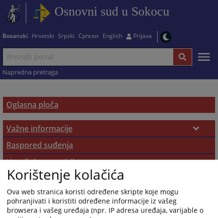
Osnovni sud u Sokocu
Bosanski
Hrvatski
Srpski
Српски
English
Prijava
Napredna pretraga
Oglasna ploča
Važne informacije
Podnošenje pritužbi
Raspored suđenja
Upražnjene pozicije
Sudske takse
Korištenje kolačića
Opće informacije
Sudska prodaja
Pozivi
Ova web stranica koristi određene skripte koje mogu
Nekretnine
Objavljene pozicije
Sudski vještaci i tumači
pohranjivati i koristiti određene informacije iz vašeg
browsera i vašeg uređaja (npr. IP adresa uređaja, varijable o
Vozila