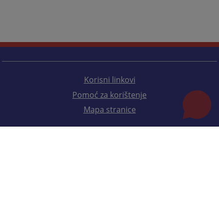
Korisni linkovi
Pomoć za korištenje
Mapa stranice
Redizajn web stranice je finansirala Evropska unija. Za njen sadržaj isključivo je odgovorno
Visoko sudsko i tužilačko vijeće BiH i ona ne odražava nužno stavove Evropske unije.