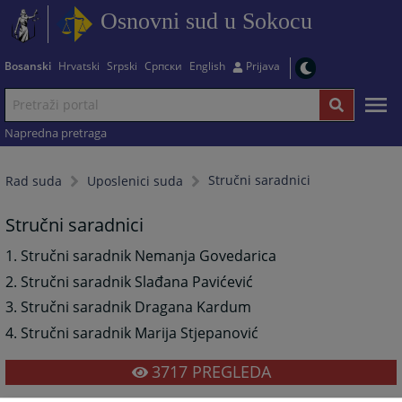
Osnovni sud u Sokocu
Bosanski
Hrvatski
Srpski
Српски
English
Prijava
Napredna pretraga
Stručni saradnici
Rad suda
Uposlenici suda
Stručni saradnici
1. Stručni saradnik Nemanja Govedarica
2. Stručni saradnik Slađana Pavićević
3. Stručni saradnik Dragana Kardum
4. Stručni saradnik Marija Stjepanović
3717
PREGLEDA