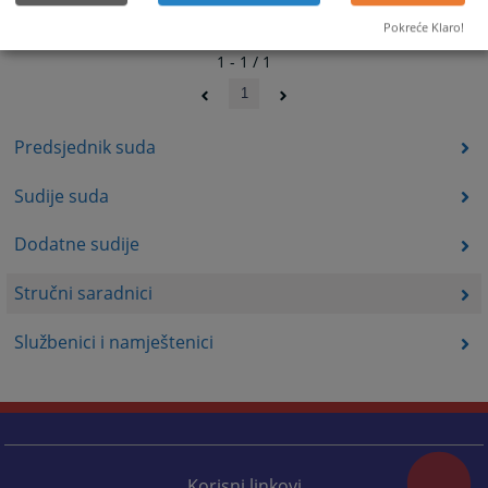
Pokreće Klaro!
1 - 1 / 1
1
Predsjednik suda
Sudije suda
Dodatne sudije
Stručni saradnici
Službenici i namještenici
Korisni linkovi