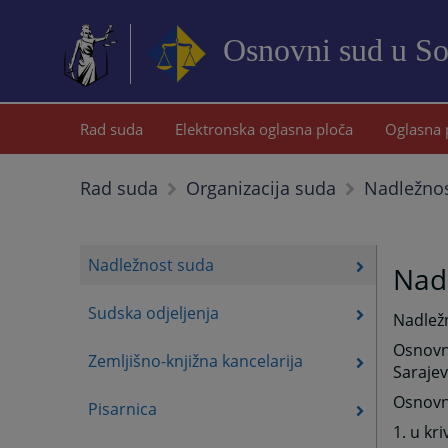
Osnovni sud u S
Rad suda
Elektronska oglasna ploča
Oglasna 
Nadležno
Rad suda
Organizacija suda
Nadležnost suda
Nad
Sudska odjeljenja
Nadlež
Osnovni
Zemljišno-knjižna kancelarija
Sarajev
Osnovni
Pisarnica
1. u k