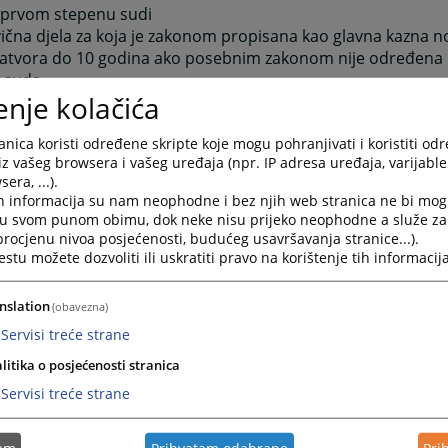
u prvom stepenu sudi
ivična djela za koja je zakonom propisana kao glavna kazna n
zatvora do 10 godina ako posebnim zakonom nije određena
 suda.
enje kolačića
ivična djela za koja je posebnim zkonom propisana nadležn
ivična djela za koja je Sud Bosne i Hercegovine prenio nadlež
nica koristi određene skripte koje mogu pohranjivati i koristiti od
ovni sud,
iz vašeg browsera i vašeg uređaja (npr. IP adresa uređaja, varijable 
m krivičnim postupcima protiv maloljetnika;
era, ...).
ostupa u toku istrage i nakon podizanja optužnice u skladu
h informacija su nam neophodne i bez njih web stranica ne bi mog
dlučuje o brisanju osude i prestanku mjera bezbjednosti i p
i u svom punom obimu, dok neke nisu prijeko neophodne a služe z
 procjenu nivoa posjećenosti, budućeg usavršavanja stranice...).
tu možete dozvoliti ili uskratiti pravo na korištenje tih informacija
đanskim predmetima da u prvom stepenu sudi
vim građanskim sporovima i
nslation
(obavezna)
anparničnom postupku
Servisi treće strane
kršajnim predmetima da u prvom stepenu sudi
litika o posjećenosti stranica
vim prekršajnim predmetima
Servisi treće strane
ekršajnim predmetima iz oblasti poreza i carina da sudi iz n
g suda u I. Sarajevu
tam
Prihvatam odabrane
Pri