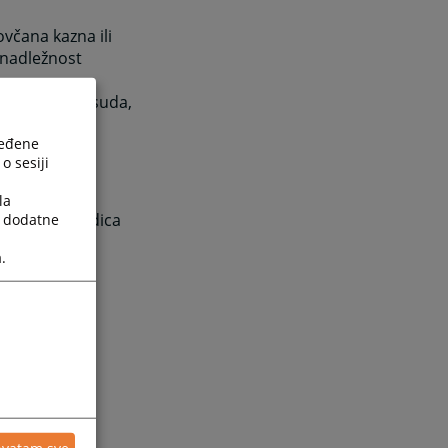
ovčana kazna ili
 nadležnost
ost osnovnog suda,
nost
ređene
o sesiji
 sa zakonom;
la
ravnih posljedica
a dodatne
.
adležnosti
hvatam sve