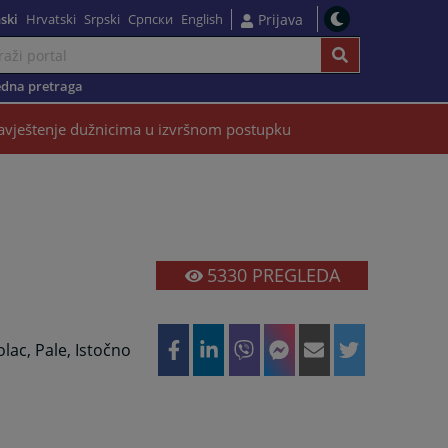
ski
Hrvatski
Srpski
Српски
English
Prijava
dna pretraga
vještenje dužnicima u izvršnom postupku
5330
PREGLEDA
lac, Pale, Istočno