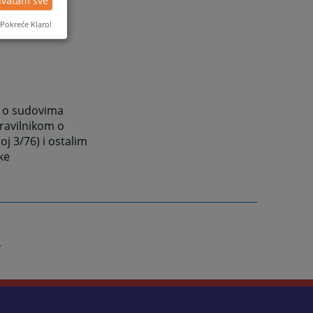
Pokreće Klaro!
m o sudovima
Pravilnikom o
j 3/76) i ostalim
ke