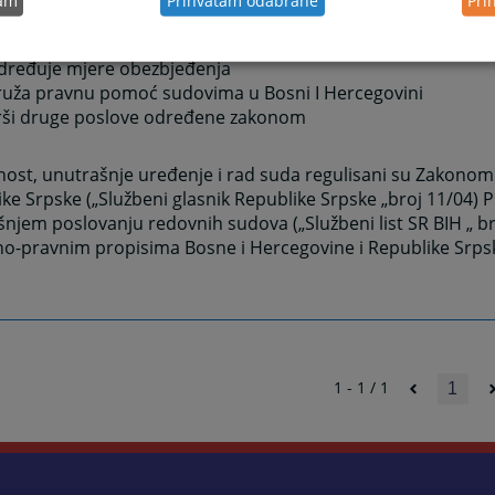
gim predmetima
provodi izvršni postupak,
određuje mjere obezbjeđenja
pruža pravnu pomoć sudovima u Bosni I Hercegovini
vrši druge poslove određene zakonom
nost, unutrašnje uređenje i rad suda regulisani su Zakono
ke Srpske („Službeni glasnik Republike Srpske „broj 11/04) 
njem poslovanju redovnih sudova („Službeni list SR BIH „ bro
no-pravnim propisima Bosne i Hercegovine i Republike Srps
1 - 1 / 1
1