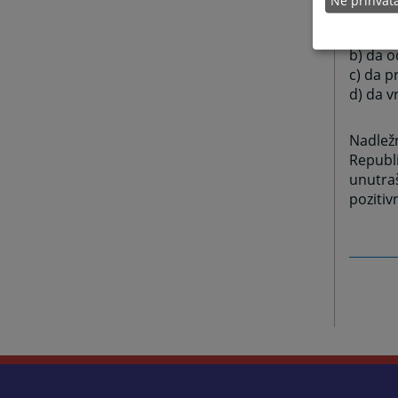
4. dru
a) da s
b) da 
c) da 
d) da 
Nadlež
Republi
unutraš
pozitiv