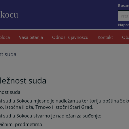
Bosan
okocu
Idi
na
Napre
sadržaj
ploča
Vaša pitanja
Odnosi s javnošću
Kontakt
Oba
st suda
ležnost suda
nost suda
 sud u Sokocu mjesno je nadležan za teritoriju opština Soko
o, Istočna ilidža, Trnovo i Istočni Stari Grad.
 sud u Sokocu stvarno je nadležan za suđenje:
rivičnim predmetima