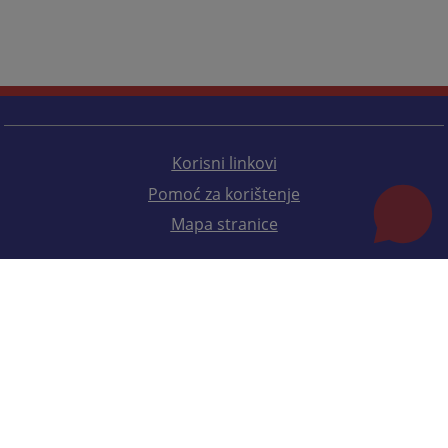
Korisni linkovi
Pomoć za korištenje
Mapa stranice
Redizajn web stranice je finansirala Evropska unija. Za njen sadržaj isključivo je odgovorno
Visoko sudsko i tužilačko vijeće BiH i ona ne odražava nužno stavove Evropske unije.