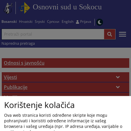
Osnovni sud u Sokocu
Bosanski
Hrvatski
Srpski
Српски
English
Prijava
Napredna pretraga
Odnosi s javnošću
Vijesti
Aktuelnosti
Publikacije
Promotivni materijali
Mediji
Saopćenja za javnost
Korištenje kolačića
Osoba za odnose s javnošću
Galerija
Zakon o slobodi pristupa informacijama
Ova web stranica koristi određene skripte koje mogu
Slike
Zahtjevi za medijska obraćanja
pohranjivati i koristiti određene informacije iz vašeg
browsera i vašeg uređaja (npr. IP adresa uređaja, varijable o