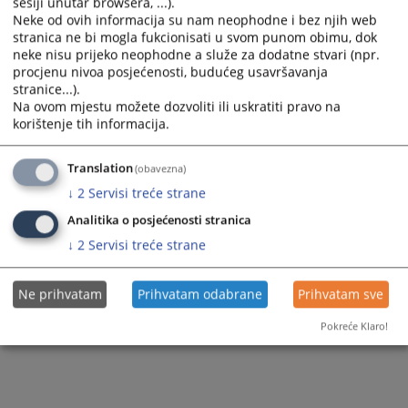
sesiji unutar browsera, ...).
Neke od ovih informacija su nam neophodne i bez njih web
stranica ne bi mogla fukcionisati u svom punom obimu, dok
neke nisu prijeko neophodne a služe za dodatne stvari (npr.
procjenu nivoa posjećenosti, budućeg usavršavanja
stranice...).
Na ovom mjestu možete dozvoliti ili uskratiti pravo na
korištenje tih informacija.
Translation
(obavezna)
↓
2
Servisi treće strane
Analitika o posjećenosti stranica
↓
2
Servisi treće strane
Ne prihvatam
Prihvatam odabrane
Prihvatam sve
Pokreće Klaro!