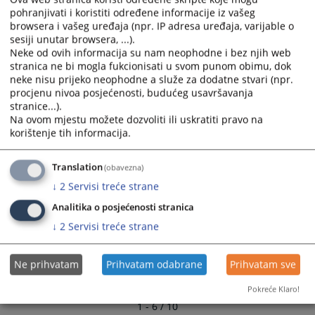
Narativni izvještaj o radu suda u 2021. godini
and
and
pohranjivati i koristiti određene informacije iz vašeg
02.03.2022.
browsera i vašeg uređaja (npr. IP adresa uređaja, varijable o
select
select
sesiji unutar browsera, ...).
a
a
Neke od ovih informacija su nam neophodne i bez njih web
Rad suda u 2010. godini
date.
date.
stranica ne bi mogla fukcionisati u svom punom obimu, dok
21.02.2011.
Press
Press
neke nisu prijeko neophodne a služe za dodatne stvari (npr.
the
the
procjenu nivoa posjećenosti, budućeg usavršavanja
Ostvarena kolektivna norma za sud u 2009. godini
question
question
stranice...).
17.02.2010.
mark
mark
Na ovom mjestu možete dozvoliti ili uskratiti pravo na
korištenje tih informacija.
key
key
Tabelarni prikaz riješenih predmeta zaključno sa
to
to
2008.godinom
get
get
Translation
(obavezna)
12.02.2010.
the
the
↓
2
Servisi treće strane
keyboard
keyboard
Analitika o posjećenosti stranica
shortcuts
shortcuts
↓
2
Servisi treće strane
for
for
changing
changing
dates.
dates.
Ne prihvatam
Prihvatam odabrane
Prihvatam sve
Pokreće Klaro!
1 - 6 / 10