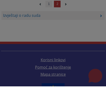
1
2
Izvještaji o radu suda
Korisni linkovi
Pomoć za korištenje
Mapa stranice
Redizajn web stranice je finansirala Evropska unija. Za njen sadržaj isključivo je odgovorno
Visoko sudsko i tužilačko vijeće BiH i ona ne odražava nužno stavove Evropske unije.