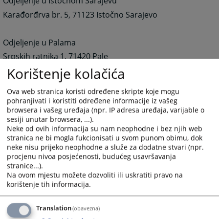
Odjeljenje u Istočnom Sarajevu
Karađorđrva br. 5, 71123 Istočno Sarajevo
Odjeljenje u Palama
Srpskih ratnika 1, 71420 Pale
Korištenje kolačića
Telefoni:
Ova web stranica koristi određene skripte koje mogu
Centrala: 057/448-113
pohranjivati i koristiti određene informacije iz vašeg
browsera i vašeg uređaja (npr. IP adresa uređaja, varijable o
Odjeljenje za prekršaje: 057/448-229
sesiji unutar browsera, ...).
Odjeljenje u Istočnom Sarajevu: 057/342-528
Neke od ovih informacija su nam neophodne i bez njih web
stranica ne bi mogla fukcionisati u svom punom obimu, dok
Odjeljenje u Palama: 057/230-989
neke nisu prijeko neophodne a služe za dodatne stvari (npr.
Sekretar suda:
057/448-113 lokal 112
procjenu nivoa posjećenosti, budućeg usavršavanja
stranice...).
Fax:
057/448-113
Na ovom mjestu možete dozvoliti ili uskratiti pravo na
korištenje tih informacija.
e-mail:
ossudsok@teol.net
e-mail:
ossud-sokolac@pravosudje.ba
Translation
(obavezna)