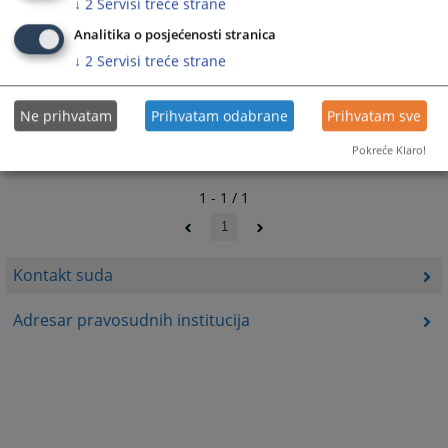
↓
2
Servisi treće strane
21796
PREGLEDA
Analitika o posjećenosti stranica
↓
2
Servisi treće strane
Ne prihvatam
Prihvatam odabrane
Prihvatam sve
Pokreće Klaro!
1 - 1 / 1
1
Kontakt suda
Adresar pravosudnih institucija