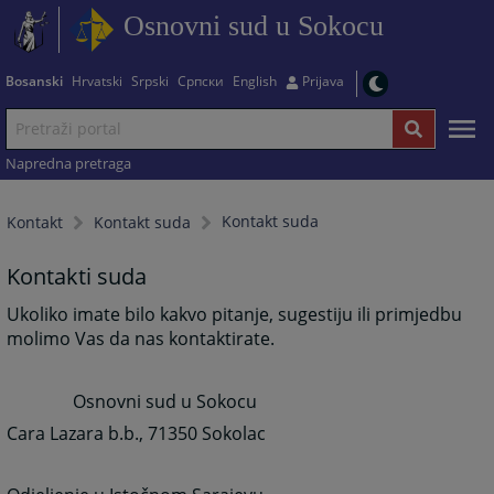
Osnovni sud u Sokocu
Bosanski
Hrvatski
Srpski
Српски
English
Prijava
Napredna pretraga
Kontakt suda
Kontakt
Kontakt suda
Kontakti suda
Ukoliko imate bilo kakvo pitanje, sugestiju ili primjedbu
molimo Vas da nas kontaktirate.
Osnovni sud u Sokocu
Cara Lazara b.b., 71350 Sokolac