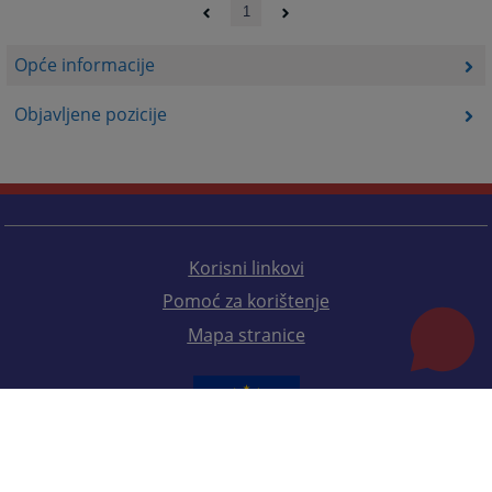
1
Opće informacije
Objavljene pozicije
Korisni linkovi
Pomoć za korištenje
Mapa stranice
Redizajn web stranice je finansirala Evropska unija. Za njen sadržaj isključivo je odgovorno
Visoko sudsko i tužilačko vijeće BiH i ona ne odražava nužno stavove Evropske unije.