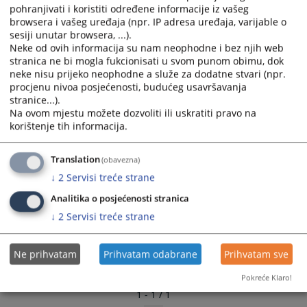
pohranjivati i koristiti određene informacije iz vašeg
uni
tavanje
slu
bene
isprave
iz
l
stav
KZ RS.
š
ž
č
. 379.
1.
browsera i vašeg uređaja (npr. IP adresa uređaja, varijable o
sesiji unutar browsera, ...).
3673
PREGLEDA
Neke od ovih informacija su nam neophodne i bez njih web
stranica ne bi mogla fukcionisati u svom punom obimu, dok
neke nisu prijeko neophodne a služe za dodatne stvari (npr.
procjenu nivoa posjećenosti, budućeg usavršavanja
stranice...).
Na ovom mjestu možete dozvoliti ili uskratiti pravo na
korištenje tih informacija.
Translation
(obavezna)
↓
2
Servisi treće strane
Analitika o posjećenosti stranica
↓
2
Servisi treće strane
Ne prihvatam
Prihvatam odabrane
Prihvatam sve
Pokreće Klaro!
1 - 1 / 1