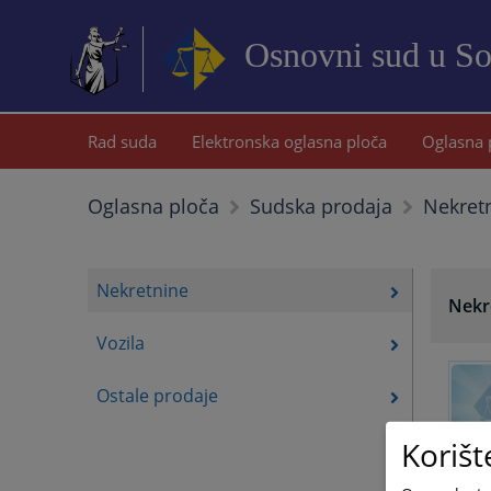
Osnovni sud u S
Rad suda
Elektronska oglasna ploča
Oglasna 
Nekret
Oglasna ploča
Sudska prodaja
Nekretnine
Nekr
Vozila
Ostale prodaje
Korišt