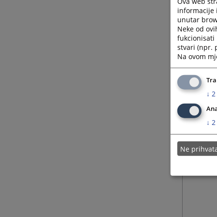
Ova web stra
informacije 
unutar brows
Neke od ovi
fukcionisat
stvari (npr.
Na ovom mjes
Tra
↓
2
Ana
↓
2
Ne prihva