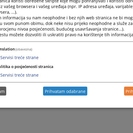
nica koristi određene skripte koje mogu pohranjivati i koristiti od
iz vašeg browsera i vašeg uređaja (npr. IP adresa uređaja, varijable 
era, ...).
h informacija su nam neophodne i bez njih web stranica ne bi mog
i u svom punom obimu, dok neke nisu prijeko neophodne a služe z
 procjenu nivoa posjećenosti, budućeg usavršavanja stranice...).
tu možete dozvoliti ili uskratiti pravo na korištenje tih informacija
nslation
(obavezna)
Servisi treće strane
litika o posjećenosti stranica
Servisi treće strane
tam
Prihvatam odabrane
Pri