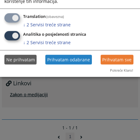
korištenje tih informacija.
Neutralnost medijatora
Translation
(obavezna)
Medijator posreduje na neutralan način, bez
↓
2
Servisi treće strane
predrasuda u pogledu stranaka i predmeta spora.
Analitika o posjećenosti stranica
1720
PREGLEDA
↓
2
Servisi treće strane
Ne prihvatam
Prihvatam odabrane
Prihvatam sve
Pokreće Klaro!
Linkovi
Zakon o medijaciji
1 - 1 / 1
1