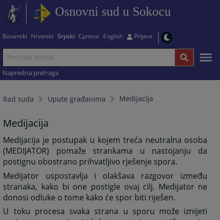
Osnovni sud u Sokocu
Bosanski
Hrvatski
Srpski
Српски
English
Prijava
Napredna pretraga
Medijacija
Rad suda
Upute građanima
Medijacija
Medijacija je postupak u kojem treća neutralna osoba
(MEDIJATOR) pomaže strankama u nastojanju da
postignu obostrano prihvatljivo rješenje spora.
Medijator uspostavlja i olakšava razgovor između
stranaka, kako bi one postigle ovaj cilj. Medijator ne
donosi odluke o tome kako će spor biti riješen.
U toku procesa svaka strana u sporu može iznijeti