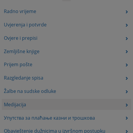
Radno vrijeme
Uvjerenja i potvrde
Ovjere i prepisi
Zemljišne knjige
Prijem pošte
Razgledanje spisa
Žalbe na sudske odluke
Medijacija
Упутства за плаћање казни и трошкова
Obavještenje dužnicima u izvršnom postupku