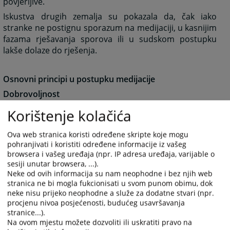
povjerljive.
Iskustva drugih zemalja su pokazala da, čak iako
stranke ne postignu sporazum na medijaciji, u kasnijim
fazama rješavanja sporova ili u sudskom postupku
lakše dolaze do rješenja.
Osnovni principi u postupku medijacije
Dobrovoljnost
Strane u sporu dobrovoljno pokreću postupak
Korištenje kolačića
medijacije i sudjeluju u postizanju sporazuma.
Ova web stranica koristi određene skripte koje mogu
Povjerljivost
pohranjivati i koristiti određene informacije iz vašeg
browsera i vašeg uređaja (npr. IP adresa uređaja, varijable o
Postupak medijacije je povjerljive prirode. Izjave
sesiji unutar browsera, ...).
stranaka iznesene u postupku medijacije ne mogu se
Neke od ovih informacija su nam neophodne i bez njih web
bez odobrenja stranaka koristiti kao dokaz u bilo kojem
stranica ne bi mogla fukcionisati u svom punom obimu, dok
drugom postupku.
neke nisu prijeko neophodne a služe za dodatne stvari (npr.
procjenu nivoa posjećenosti, budućeg usavršavanja
stranice...).
Jednakost stranaka
Na ovom mjestu možete dozvoliti ili uskratiti pravo na
Stranke u postupku medijacije imaju jednaka prava.