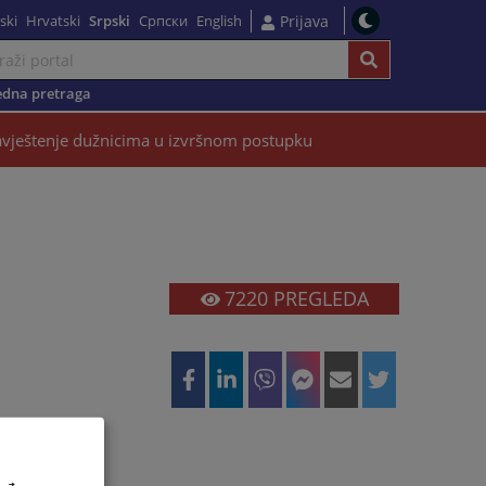
ski
Hrvatski
Srpski
Српски
English
Prijava
dna pretraga
vještenje dužnicima u izvršnom postupku
7220
PREGLEDA