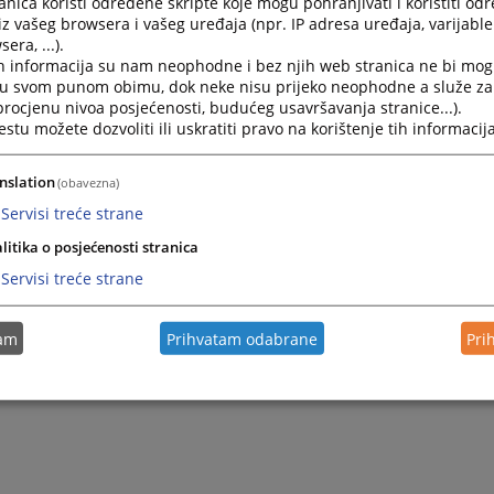
nica koristi određene skripte koje mogu pohranjivati i koristiti od
dija Sabina Čankušić-Ćamo
iz vašeg browsera i vašeg uređaja (npr. IP adresa uređaja, varijable 
dija Miodraga Tošić
era, ...).
ija Jelena Cerović Bojović
h informacija su nam neophodne i bez njih web stranica ne bi mog
ija Samija Babić-Ćiriković
i u svom punom obimu, dok neke nisu prijeko neophodne a služe z
dija Maja Govedarica
 procjenu nivoa posjećenosti, budućeg usavršavanja stranice...).
dija Mebrura Rosić
tu možete dozvoliti ili uskratiti pravo na korištenje tih informacija
nslation
(obavezna)
Servisi treće strane
litika o posjećenosti stranica
Servisi treće strane
tam
Prihvatam odabrane
Pri