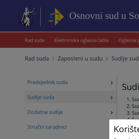
Osnovni sud u S
Rad suda
Elektronska oglasna tabla
Oglasna 
Sudije su
Rad suda
Zaposleni u sudu
Predsjednik suda
Sudi
Sudije suda
Su
Sud
Dodatne sudije
Sud
Sud
Korišt
Sud
Stručni saradnici
Sud