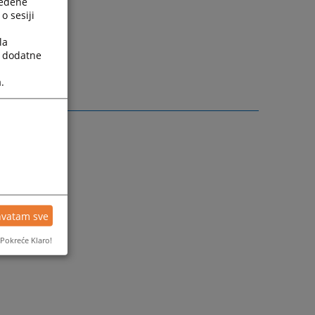
ređene
o sesiji
la
a dodatne
.
hvatam sve
Pokreće Klaro!