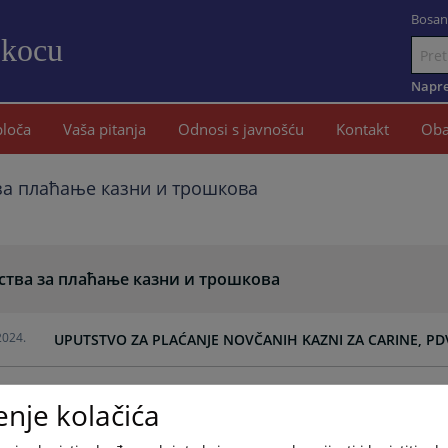
Bosan
okocu
Idi
na
Napre
sadržaj
ploča
Vaša pitanja
Odnosi s javnošću
Kontakt
Oba
за плаћање казни и трошкова
ства за плаћање казни и трошкова
2024.
UPUTSTVO ZA PLAĆANJE NOVČANIH KAZNI ZA CARINE, PDV
2024.
UPUTSTVO ZA PLAĆANJE NOVČANIH KAZNI I TROŠKOVA 
enje kolačića