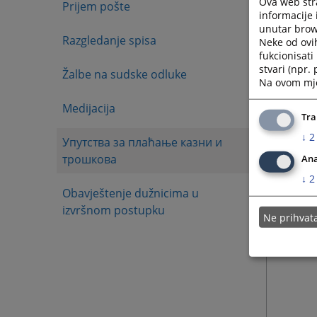
Ova web stra
Prijem pošte
informacije 
unutar brows
Razgledanje spisa
Neke od ovi
fukcionisat
stvari (npr.
Žalbe na sudske odluke
Na ovom mjes
Medijacija
Tra
↓
2
Упутства за плаћање казни и
трошкова
Ana
↓
2
Obavještenje dužnicima u
izvršnom postupku
Ne prihva