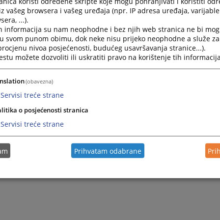
nica koristi određene skripte koje mogu pohranjivati i koristiti od
iz vašeg browsera i vašeg uređaja (npr. IP adresa uređaja, varijable 
era, ...).
h informacija su nam neophodne i bez njih web stranica ne bi mog
i u svom punom obimu, dok neke nisu prijeko neophodne a služe z
 procjenu nivoa posjećenosti, budućeg usavršavanja stranice...).
tu možete dozvoliti ili uskratiti pravo na korištenje tih informacija
nslation
(obavezna)
Servisi treće strane
litika o posjećenosti stranica
Servisi treće strane
tam
Prihvatam odabrane
Pri