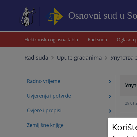
Osnovni sud u S
Elektronska oglasna tabla
Rad suda
Oglasna 
Упутства 
Rad suda
Upute građanima
Radno vrijeme
Упут
Uvjerenja i potvrde
29.01.
Ovjere i prepisi
29.01.
Korišt
Zemljišne knjige