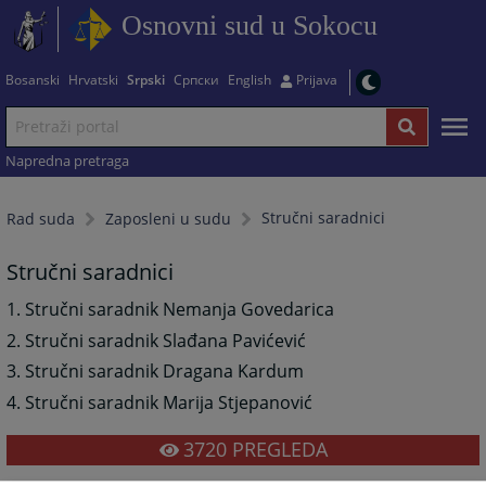
Osnovni sud u Sokocu
Bosanski
Hrvatski
Srpski
Српски
English
Prijava
Napredna pretraga
Stručni saradnici
Rad suda
Zaposleni u sudu
Stručni saradnici
1. Stručni saradnik Nemanja Govedarica
2. Stručni saradnik Slađana Pavićević
3. Stručni saradnik Dragana Kardum
4. Stručni saradnik Marija Stjepanović
3720
PREGLEDA