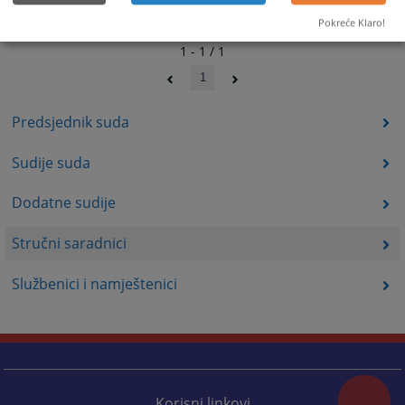
Pokreće Klaro!
1 - 1 / 1
1
Predsjednik suda
Sudije suda
Dodatne sudije
Stručni saradnici
Službenici i namještenici
Korisni linkovi