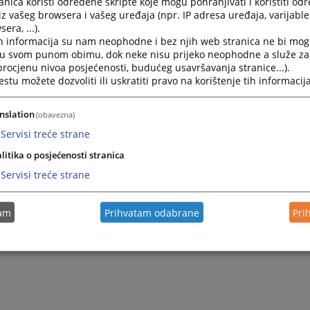
nica koristi određene skripte koje mogu pohranjivati i koristiti od
iz vašeg browsera i vašeg uređaja (npr. IP adresa uređaja, varijable 
era, ...).
2024.
K O N K U R S
h informacija su nam neophodne i bez njih web stranica ne bi mog
i u svom punom obimu, dok neke nisu prijeko neophodne a služe z
 procjenu nivoa posjećenosti, budućeg usavršavanja stranice...).
2009.
Objevljene pozicije
tu možete dozvoliti ili uskratiti pravo na korištenje tih informacija
nslation
(obavezna)
Servisi treće strane
litika o posjećenosti stranica
Servisi treće strane
tam
Prihvatam odabrane
Pri