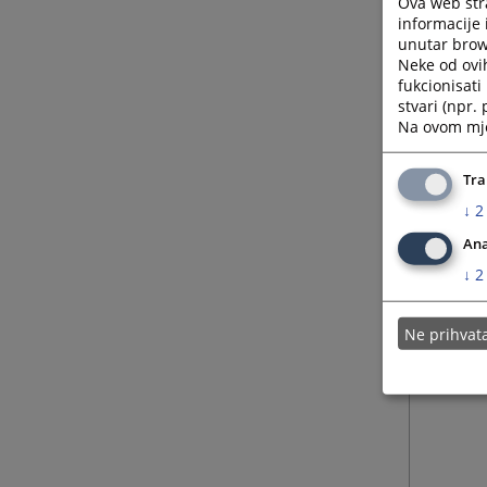
Ova web stra
informacije 
unutar brows
24.07.
Neke od ovi
fukcionisat
stvari (npr.
28.05.
Na ovom mjes
Tra
↓
2
Ana
↓
2
Ne prihva