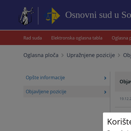
Osnovni sud u S
Rad suda
Elektronska oglasna tabla
Oglasna 
Obj
Oglasna ploča
Upražnjene pozicije
Opšte informacije
Objav
Objavljene pozicije
19.12.
04.12.
Korišt
10.10.