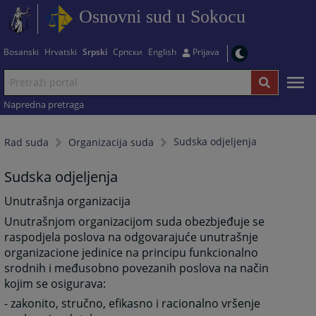
Osnovni sud u Sokocu
Bosanski
Hrvatski
Srpski
Српски
English
Prijava
Napredna pretraga
Sudska odjeljenja
Rad suda
Organizacija suda
Sudska odjeljenja
Unutrašnja organizacija
Unutrašnjom organizacijom suda obezbjeđuje se
raspodjela poslova na odgovarajuće unutrašnje
organizacione jedinice na principu funkcionalno
srodnih i međusobno povezanih poslova na način
kojim se osigurava:
- zakonito, stručno, efikasno i racionalno vršenje