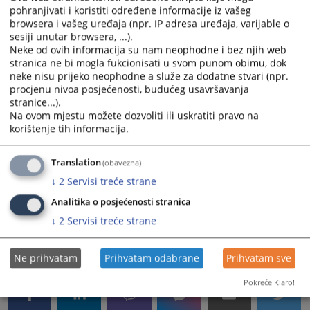
1. Organizaciona jedinica sudijskih poslova
pohranjivati i koristiti određene informacije iz vašeg
2. Odjeljenje sudske uprave
browsera i vašeg uređaja (npr. IP adresa uređaja, varijable o
3. Odjeljenje za računovodstvene, administrativno-
sesiji unutar browsera, ...).
Neke od ovih informacija su nam neophodne i bez njih web
tehničke i pomoćne poslove
stranica ne bi mogla fukcionisati u svom punom obimu, dok
neke nisu prijeko neophodne a služe za dodatne stvari (npr.
Poslove iz djelokruga rada organizacione jedinice
procjenu nivoa posjećenosti, budućeg usavršavanja
sudijskih poslova obavljaju:
stranice...).
Na ovom mjestu možete dozvoliti ili uskratiti pravo na
a) krivično odjeljenje
korištenje tih informacija.
b) građansko odjeljenje (parnično i vanparnično
odjeljenje),
c) prekršajno odjeljenje
Translation
(obavezna)
↓
2
Servisi treće strane
Analitika o posjećenosti stranica
↓
2
Servisi treće strane
2295
PREGLEDA
Ne prihvatam
Prihvatam odabrane
Prihvatam sve
Pokreće Klaro!