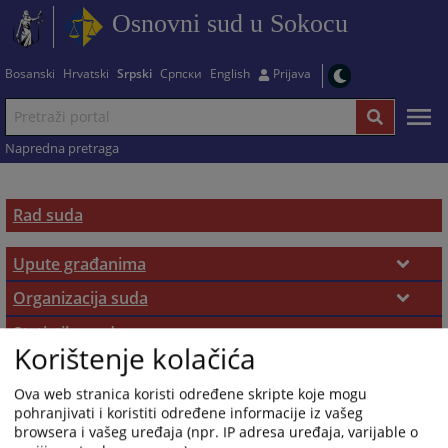
Osnovni sud u Sokocu
Bosanski
Hrvatski
Srpski
Српски
English
Prijava
Napredna pretraga
Rad suda
Upute građanima
Radno vrijeme
Organizacija suda
Nadležnost suda
Statistika suda
Uvjerenja i potvrde
Korištenje kolačića
Izvještaji o radu suda
Istorijat
Sudska odjeljenja
Ovjere i prepisi
Ova web stranica koristi određene skripte koje mogu
Osnivanje suda
Zaposleni u sudu
Zemljišno-knjižna kancelarija
Zemljišne knjige
pohranjivati i koristiti određene informacije iz vašeg
browsera i vašeg uređaja (npr. IP adresa uređaja, varijable o
Predsjednik suda