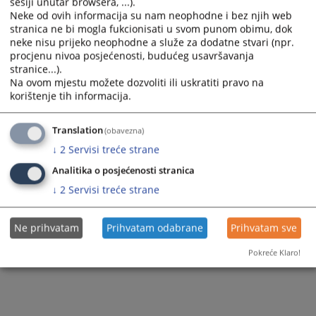
Pisarnica
Prijem pošte
sesiji unutar browsera, ...).
Neke od ovih informacija su nam neophodne i bez njih web
Sudije suda
Sudska policija
Razgledanje spisa
stranica ne bi mogla fukcionisati u svom punom obimu, dok
neke nisu prijeko neophodne a služe za dodatne stvari (npr.
Dodatne sudije
Akti suda
procjenu nivoa posjećenosti, budućeg usavršavanja
Žalbe na sudske odluke
stranice...).
Stručni saradnici
Na ovom mjestu možete dozvoliti ili uskratiti pravo na
Medijacija
korištenje tih informacija.
Službenici i namještenici
Упутства за плаћање казни и трошкова
Translation
(obavezna)
Obavještenje dužnicima u izvršnom postupku
↓
2
Servisi treće strane
Analitika o posjećenosti stranica
↓
2
Servisi treće strane
Ne prihvatam
Prihvatam odabrane
Prihvatam sve
Pokreće Klaro!