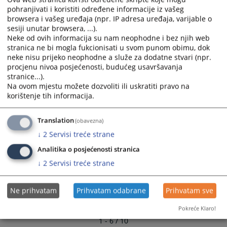
Narativni izvještaj o radu suda u 2021. godini
and
and
pohranjivati i koristiti određene informacije iz vašeg
02.03.2022.
browsera i vašeg uređaja (npr. IP adresa uređaja, varijable o
select
select
sesiji unutar browsera, ...).
a
a
Neke od ovih informacija su nam neophodne i bez njih web
Rad suda u 2010. godini
date.
date.
stranica ne bi mogla fukcionisati u svom punom obimu, dok
21.02.2011.
Press
Press
neke nisu prijeko neophodne a služe za dodatne stvari (npr.
the
the
procjenu nivoa posjećenosti, budućeg usavršavanja
Ostvarena kolektivna norma za sud u 2009. godini
question
question
stranice...).
17.02.2010.
mark
mark
Na ovom mjestu možete dozvoliti ili uskratiti pravo na
korištenje tih informacija.
key
key
Tabelarni prikaz riješenih predmeta zaključno sa
to
to
2008.godinom
get
get
Translation
(obavezna)
12.02.2010.
the
the
↓
2
Servisi treće strane
keyboard
keyboard
Analitika o posjećenosti stranica
shortcuts
shortcuts
↓
2
Servisi treće strane
for
for
changing
changing
dates.
dates.
Ne prihvatam
Prihvatam odabrane
Prihvatam sve
Pokreće Klaro!
1 - 6 / 10