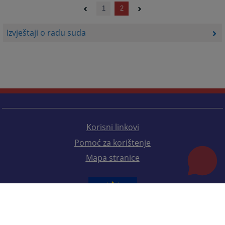
1
2
Izvještaji o radu suda
Korisni linkovi
Pomoć za korištenje
Mapa stranice
Redizajn web stranice je finansirala Evropska unija. Za njen sadržaj isključivo je odgovorno
Visoko sudsko i tužilačko vijeće BiH i ona ne odražava nužno stavove Evropske unije.