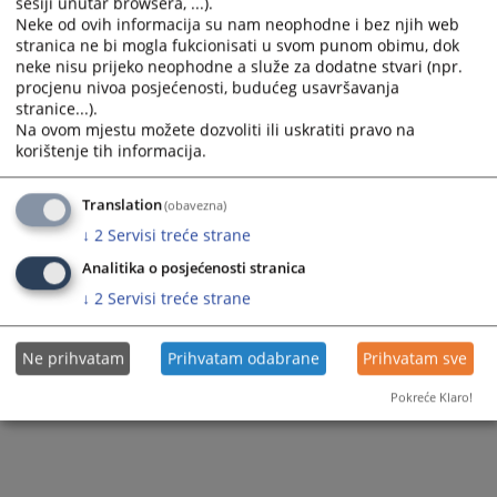
sesiji unutar browsera, ...).
Neke od ovih informacija su nam neophodne i bez njih web
stranica ne bi mogla fukcionisati u svom punom obimu, dok
neke nisu prijeko neophodne a služe za dodatne stvari (npr.
procjenu nivoa posjećenosti, budućeg usavršavanja
stranice...).
Na ovom mjestu možete dozvoliti ili uskratiti pravo na
korištenje tih informacija.
Translation
(obavezna)
↓
2
Servisi treće strane
Analitika o posjećenosti stranica
↓
2
Servisi treće strane
Ne prihvatam
Prihvatam odabrane
Prihvatam sve
Pokreće Klaro!