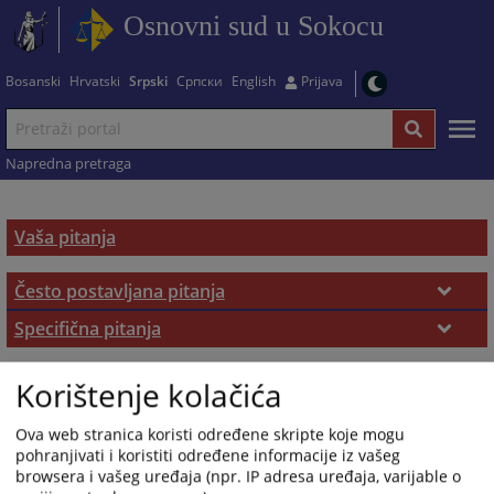
Osnovni sud u Sokocu
Bosanski
Hrvatski
Srpski
Српски
English
Prijava
Napredna pretraga
Vaša pitanja
Često postavljana pitanja
Često postavljana pitanja
Specifična pitanja
Zemljišno-knjižni izvadak
Korištenje kolačića
Ova web stranica koristi određene skripte koje mogu
pohranjivati i koristiti određene informacije iz vašeg
browsera i vašeg uređaja (npr. IP adresa uređaja, varijable o