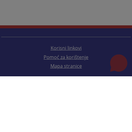
Korisni linkovi
Pomoć za korištenje
Mapa stranice
Redizajn web stranice je finansirala Evropska unija. Za njen sadržaj isključivo je odgovorno
Visoko sudsko i tužilačko vijeće BiH i ona ne odražava nužno stavove Evropske unije.