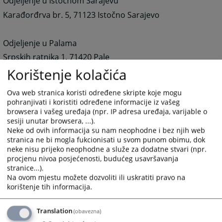
Odjeljenje u Istočnom Sarajevu
Karađorđrva br. 5, 71123 Istočno Sarajevo
Odjeljenje u Palama
Srpskih ratnika 1, 71420 Pale
Korištenje kolačića
Telefoni:
Ova web stranica koristi određene skripte koje mogu
Centrala: 057/448-113
pohranjivati i koristiti određene informacije iz vašeg
browsera i vašeg uređaja (npr. IP adresa uređaja, varijable o
Odjeljenje za prekršaje: 057/448-229
sesiji unutar browsera, ...).
Odjeljenje u Istočnom Sarajevu: 057/342-528
Neke od ovih informacija su nam neophodne i bez njih web
stranica ne bi mogla fukcionisati u svom punom obimu, dok
Odjeljenje u Palama: 057/230-989
neke nisu prijeko neophodne a služe za dodatne stvari (npr.
Sekretar suda:
057/448-113 lokal 112
procjenu nivoa posjećenosti, budućeg usavršavanja
stranice...).
Fax:
057/448-113
Na ovom mjestu možete dozvoliti ili uskratiti pravo na
korištenje tih informacija.
e-mail:
ossudsok@teol.net
e-mail:
ossud-sokolac@pravosudje.ba
Translation
(obavezna)