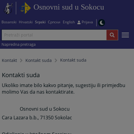
Osnovni sud u Sokocu
Bosanski
Hrvatski
Srpski
Српски
English
Prijava
Napredna pretraga
Kontakt suda
Kontakt
Kontakt suda
Kontakti suda
Ukoliko imate bilo kakvo pitanje, sugestiju ili primjedbu
molimo Vas da nas kontaktirate.
Osnovni sud u Sokocu
Cara Lazara b.b., 71350 Sokolac