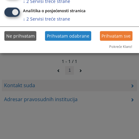
↓
2
Servisi treće strane
21832
PREGLEDA
Analitika o posjećenosti stranica
↓
2
Servisi treće strane
Ne prihvatam
Prihvatam odabrane
Prihvatam sve
Pokreće Klaro!
1 - 1 / 1
1
Kontakt suda
Adresar pravosudnih institucija