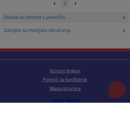
1
Osoba za odnose s javnošću
Zahtjevi za medijska obraćanja
Korisni linkovi
Pomoć za korištenje
Mapa stranice
Redizajn web stranice je finansirala Evropska unija. Za njen sadržaj isključivo je odgovorno
Visoko sudsko i tužilačko vijeće BiH i ona ne odražava nužno stavove Evropske unije.