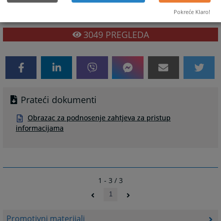
informacijama
Pokreće Klaro!
3049
PREGLEDA
Prateći dokumenti
Obrazac za podnosenje zahtjeva za pristup
informacijama
1 - 3 / 3
1
Promotivni materijali