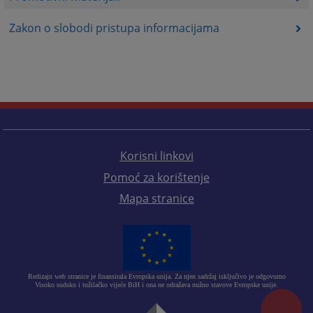
Zakon o slobodi pristupa informacijama
Korisni linkovi
Pomoć za korištenje
Mapa stranice
Redizajn web stranice je finansirala Evropska unija. Za njen sadržaj isključivo je odgovorno
Visoko sudsko i tužilačko vijeće BiH i ona ne odražava nužno stavove Evropske unije.