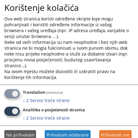
okviru krivičnog postupka.
Korištenje kolačića
Primjena ovog uputstva i obrasca ima za cilj olakšati
ostvarivanje prava oštećenih u krivičnom postupku u
Ova web stranica koristi određene skripte koje mogu
BiH, te pružiti podršku oštećenima kroz osiguravanje
pohranjivati i koristiti određene informacije iz vašeg
praktičnih informacija o njihovom pravnom položaju.
browsera i vašeg uređaja (npr. IP adresa uređaja, varijable o
sesiji unutar browsera, ...).
Neke od ovih informacija su nam neophodne i bez njih web
3041
PREGLEDA
stranica ne bi mogla fukcionisati u svom punom obimu, dok
neke nisu prijeko neophodne a služe za dodatne stvari (npr.
procjenu nivoa posjećenosti, budućeg usavršavanja
stranice...).
Na ovom mjestu možete dozvoliti ili uskratiti pravo na
korištenje tih informacija.
Linkovi
Translation
(obavezna)
Prateći dokumenti
↓
2
Servisi treće strane
Analitika o posjećenosti stranica
↓
2
Servisi treće strane
Obrazac za podnosenje zahtjeva za pristup
Ne prihvatam
Prihvatam odabrane
Prihvatam sve