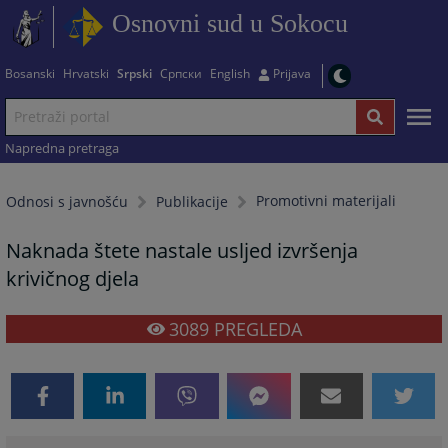
Osnovni sud u Sokocu
Bosanski
Hrvatski
Srpski
Српски
English
Prijava
Napredna pretraga
Promotivni materijali
Odnosi s javnošću
Publikacije
Naknada štete nastale usljed izvršenja
krivičnog djela
3089
PREGLEDA