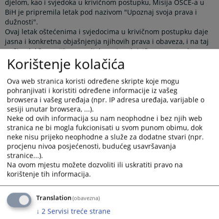
djelom, kao i svjedoka u krivičnom postupku, Misija OSCE-a u
BiH je pripremila letak pod nazivom "Upoznaj svoja prava i
dužnosti".
Ovaj letak oštećenima i svjedocima u krivičnom postupku daje
jasna i konkretna objašnjenja njihovih prava i obaveza, i na taj
način olakšava njihovo sudjelovanje u krivičnom postupku.
Korištenje kolačića
Pored ovoga, oštećenima je na raspolaganju i obrazac
namijenjen podnošenju imovinsko-pravnog zahtjeva u okviru
krivičnog postupka.
Ova web stranica koristi određene skripte koje mogu
Primjena ovog uputstva i obrasca ima za cilj olakšati
pohranjivati i koristiti određene informacije iz vašeg
browsera i vašeg uređaja (npr. IP adresa uređaja, varijable o
ostvarivanje prava oštećenih u krivičnom postupku u BiH, te
sesiji unutar browsera, ...).
pružiti podršku oštećenima kroz osiguravanje praktičnih
Neke od ovih informacija su nam neophodne i bez njih web
informacija o njihovom pravnom položaju.
stranica ne bi mogla fukcionisati u svom punom obimu, dok
neke nisu prijeko neophodne a služe za dodatne stvari (npr.
procjenu nivoa posjećenosti, budućeg usavršavanja
Prikazana vijest je na
:
Bosanski jezik
stranice...).
Na ovom mjestu možete dozvoliti ili uskratiti pravo na
korištenje tih informacija.
Prateći dokumenti
Letak o pravima i obavezama svjedoka i oštećenih u
Translation
(obavezna)
krivičnom postupku
↓
2
Servisi treće strane
Obrazac Prijedloga za ostvarivanje imovinsko-pravnog