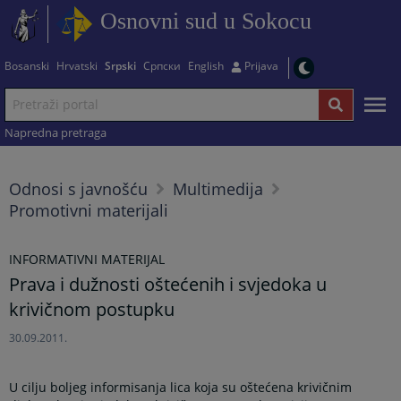
Osnovni sud u Sokocu
Bosanski
Hrvatski
Srpski
Српски
English
Prijava
Napredna pretraga
Odnosi s javnošću
Multimedija
Promotivni materijali
INFORMATIVNI MATERIJAL
Prava i dužnosti oštećenih i svjedoka u
krivičnom postupku
30.09.2011.
U cilju boljeg informisanja lica koja su oštećena krivičnim