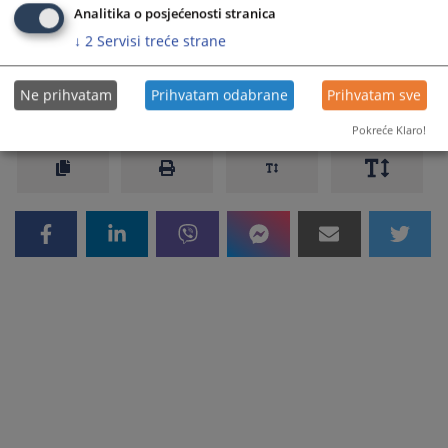
Analitika o posjećenosti stranica
zahtjeva
↓
2
Servisi treće strane
980
PREGLEDA
Ne prihvatam
Prihvatam odabrane
Prihvatam sve
Pokreće Klaro!