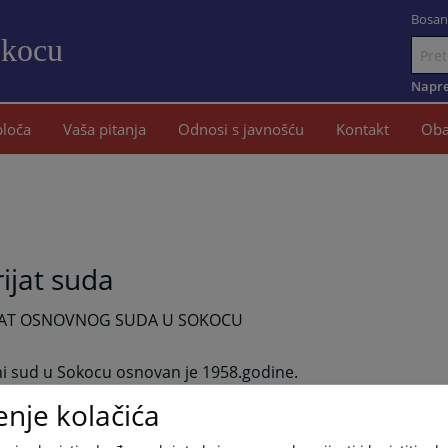
Bosan
okocu
Idi
na
Napre
sadržaj
ploča
Vaša pitanja
Odnosi s javnošću
Kontakt
Oba
rijat suda
IJAT OSNOVNOG SUDA U SOKOCU
i sud u Sokocu osnovan je 1958.godine.
2004.godine došlo je do reforme pravosuđa u Bosni i Herce
enje kolačića
do pripajanja Osnovnog suda u Srpskom Sarajevu Osnovnom
e ovaj sud dobio sadašnju mjesnu i stvarnu nadležnost . R