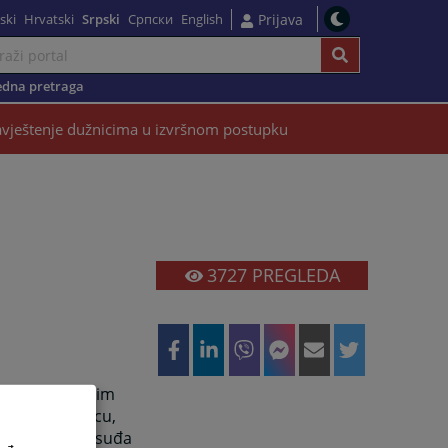
ski
Hrvatski
Srpski
Српски
English
Prijava
dna pretraga
vještenje dužnicima u izvršnom postupku
3727
PREGLEDA
govini, a samim
 sudu u Sokocu,
eformom pravosuđa