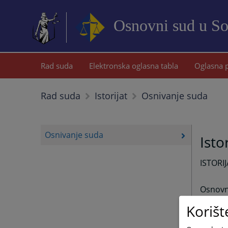
Osnovni sud u S
Rad suda
Elektronska oglasna tabla
Oglasna 
Osnivanje suda
Rad suda
Istorijat
Osnivanje suda
Isto
ISTOR
Osnovn
U toku 
Korišt
tim i 
kada j