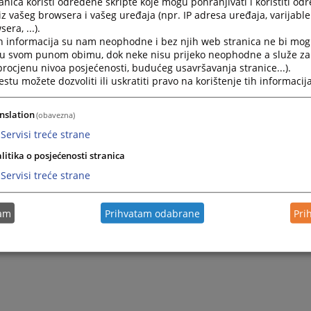
nica koristi određene skripte koje mogu pohranjivati i koristiti od
odine osnovano je Odjeljenje ovog suda u Istočnom Sarajev
iz vašeg browsera i vašeg uređaja (npr. IP adresa uređaja, varijable 
noknjižna kancelarija, privredno odjeljenje i registar privred
era, ...).
 2006.godine ukidanjem bivših sudova za prekršaje ovom su
h informacija su nam neophodne i bez njih web stranica ne bi mog
za prekršaje Sokolac, Pale i Kasindo.
i u svom punom obimu, dok neke nisu prijeko neophodne a služe z
 procjenu nivoa posjećenosti, budućeg usavršavanja stranice...).
no u sklopu Osnovnog suda u Sokocu funkcioniše i Odjeljen
tu možete dozvoliti ili uskratiti pravo na korištenje tih informacija
m Sarajevu sa svim nadležnostima kao i u sjedištu suda.
 sud u Sokocu mjesno je nadležan za područje opština : Sok
 Sarajevo, Istočna Ilidža, Istočni Stari Grad i Trnovo, a za pr
nslation
(obavezna)
jne predmete iz oblasti poreskih i carinskih prekršaja, nadle
Servisi treće strane
je mjesne nadležnosti Okružnog suda u Istočnom Sarajevu .
litika o posjećenosti stranica
Servisi treće strane
tam
Prihvatam odabrane
Pri