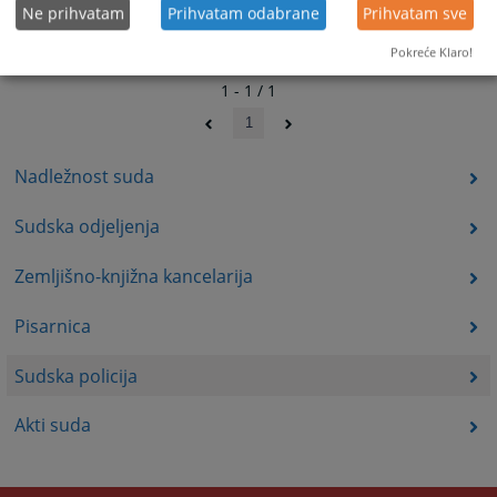
Ne prihvatam
Prihvatam odabrane
Prihvatam sve
Pokreće Klaro!
1 - 1 / 1
1
Nadležnost suda
Sudska odjeljenja
Zemljišno-knjižna kancelarija
Pisarnica
Sudska policija
Akti suda