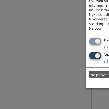
Ova web stra
informacije 
unutar brows
21.02.
Neke od ovi
fukcionisat
stvari (npr.
17.02.
Na ovom mjes
12.02.
Tra
↓
2
Ana
↓
2
Ne prihva