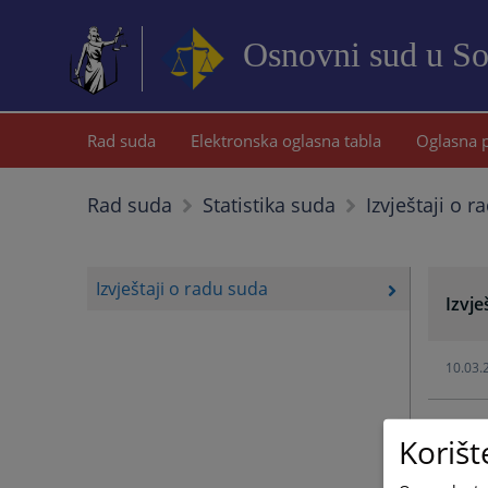
Osnovni sud u S
Rad suda
Elektronska oglasna tabla
Oglasna 
Izvještaji o 
Rad suda
Statistika suda
Izvještaji o radu suda
Izvje
10.03.
19.02.
Korišt
02.03.