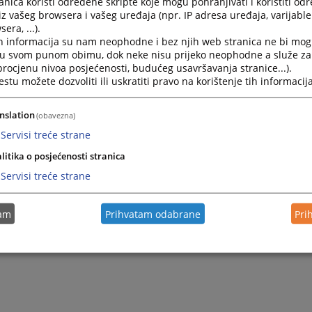
nica koristi određene skripte koje mogu pohranjivati i koristiti od
iz vašeg browsera i vašeg uređaja (npr. IP adresa uređaja, varijable 
era, ...).
2011.
Rad suda u 2010. godini
h informacija su nam neophodne i bez njih web stranica ne bi mog
i u svom punom obimu, dok neke nisu prijeko neophodne a služe z
 procjenu nivoa posjećenosti, budućeg usavršavanja stranice...).
2010.
Ostvarena kolektivna norma za sud u 2009. godini
tu možete dozvoliti ili uskratiti pravo na korištenje tih informacija
2010.
Tabelarni prikaz riješenih predmeta zaključno sa 2008.g
nslation
(obavezna)
Servisi treće strane
litika o posjećenosti stranica
Servisi treće strane
tam
Prihvatam odabrane
Pri