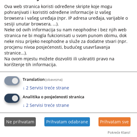
4.7.2026.godine rješenje kojim je prema osumnjičenom S.K.
Ova web stranica koristi određene skripte koje mogu
iz P.
pohranjivati i koristiti određene informacije iz vašeg
06.07.2026.
browsera i vašeg uređaja (npr. IP adresa uređaja, varijable o
sesiji unutar browsera, ...).
Neke od ovih informacija su nam neophodne i bez njih web
Potvrđena optužnica protiv osumnjičenog
stranica ne bi mogla fukcionisati u svom punom obimu, dok
N.V. iz S.
neke nisu prijeko neophodne a služe za dodatne stvari (npr.
procjenu nivoa posjećenosti, budućeg usavršavanja
stranice...).
Rješenjem Osnovnog suda u Sokocu od 22.6.2026.godine,
Na ovom mjestu možete dozvoliti ili uskratiti pravo na
potvrđena je optužnica Okružnog javnog tužilaštva u
korištenje tih informacija.
Istočnom Sarajevu od 10.6.2026.godine, protiv osumnjičenog
N.V. iz S.
Translation
(obavezna)
01.07.2026.
↓
2
Servisi treće strane
Analitika o posjećenosti stranica
Potvrđena optužnica protiv osumnjičenog
↓
2
Servisi treće strane
S.R. iz P.
Rješenjem Osnovnog suda u Sokocu od 22.6.2026.godine,
Ne prihvatam
Prihvatam odabrane
Prihvatam sve
potvrđena je optužnica Okružnog javnog tužilaštva u
Pokreće Klaro!
Istočnom Sarajevu od 11.6.2026.godine, protiv osumnjičenog