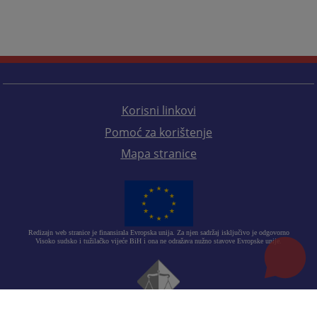
Korisni linkovi
Pomoć za korištenje
Mapa stranice
Redizajn web stranice je finansirala Evropska unija. Za njen sadržaj isključivo je odgovorno
Visoko sudsko i tužilačko vijeće BiH i ona ne odražava nužno stavove Evropske unije.
© 2021
Visoki sudski i tužilački savjet