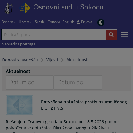
Osnovni sud u Sokocu
Bosanski
Hrvatski
Srpski
Српски
English
Prijava
Napredna pretraga
Aktuelnosti
Odnosi s javnošću
Vijesti
Aktuelnosti
Navigate
Navigate
forward
forward
Potvrđena optužnica protiv osumnjičenog
to
to
E.Č. iz I.N.S.
interact
interact
with
with
Rješenjem Osnovnog suda u Sokocu od 18.5.2026.godine,
the
the
potvrđena je optužnica Okružnog javnog tužilaštva u
calendar
calendar