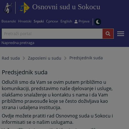
Osnovni sud u Sokocu
Bosanski
Hrvatski
Srpski
Српски
English
Prijava
Napredna pretraga
Predsjednik suda
Rad suda
Zaposleni u sudu
Predsjednik suda
Odlučili smo da Vam se ovim putem približimo u
komunikaciji, predstavimo naše djelovanje i usluge,
olakšamo snalaženje u kontaktu s nama i da Vam
približimo pravosuđe koje se često doživljava kao
strana i udaljena institucija.
Ovdje možete pratiti rad Osnovnog suda u Sokocu i
informisati se o našim uslugama.