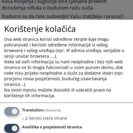
Vaša mišljenja i sugestije biće cjenjene prilikom
donošenja odluka o budućem radu suda.
Nadamo se da ćete zadovoljiti Vašu znatiželju i pronaći
potrebne informacije, te dobiti potpuniju sliku o našim
Korištenje kolačića
uslugama.
Ova web stranica koristi određene skripte koje mogu
pohranjivati i koristiti određene informacije iz vašeg
Vršilac dužnosti predsjednika suda
browsera i vašeg uređaja (npr. IP adresa uređaja, varijable o
Boris Đerić
sesiji unutar browsera, ...).
Neke od ovih informacija su nam neophodne i bez njih web
9349
PREGLEDA
stranica ne bi mogla fukcionisati u svom punom obimu, dok
neke nisu prijeko neophodne a služe za dodatne stvari (npr.
procjenu nivoa posjećenosti, budućeg usavršavanja
stranice...).
Na ovom mjestu možete dozvoliti ili uskratiti pravo na
korištenje tih informacija.
Translation
(obavezna)
↓
2
Servisi treće strane
Analitika o posjećenosti stranica