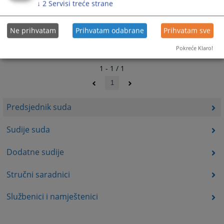
↓
2
Servisi treće strane
Ne prihvatam
Prihvatam odabrane
Prihvatam sve
Pokreće Klaro!
1 - 1 / 1
1
Predsjednik suda
Sudije suda
Dodatne sudije
Stručni saradnici
Službenici i namještenici