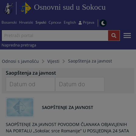
Osnovni sud u Sokocu
Bosanski
Hrvatski
Srpski
Српски
English
Prijava
Napredna pretraga
Saopštenja za javnost
Odnosi s javnošću
Vijesti
Saopštenja za javnost
Navigate
Navigate
forward
forward
SAOPŠTENJE ZA JAVNOST
to
to
interact
interact
with
with
SAOPŠTENJE ZA JAVNOST POVODOM ČLANAKA OBJAVLJENIH
the
the
NA PORTALU „Sokolac srce Romanije“ U POSLJEDNJA 24 SATA
calendar
calendar