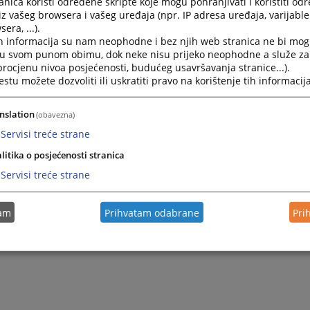
nica koristi određene skripte koje mogu pohranjivati i koristiti od
iz vašeg browsera i vašeg uređaja (npr. IP adresa uređaja, varijable 
era, ...).
h informacija su nam neophodne i bez njih web stranica ne bi mog
i u svom punom obimu, dok neke nisu prijeko neophodne a služe z
 procjenu nivoa posjećenosti, budućeg usavršavanja stranice...).
tu možete dozvoliti ili uskratiti pravo na korištenje tih informacija
nslation
(obavezna)
Servisi treće strane
litika o posjećenosti stranica
Servisi treće strane
tam
Prihvatam odabrane
Pri