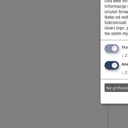
Ova web stra
informacije 
unutar brows
Neke od ovi
fukcionisat
stvari (npr.
Na ovom mjes
Tra
↓
2
Ana
↓
2
Ne prihva