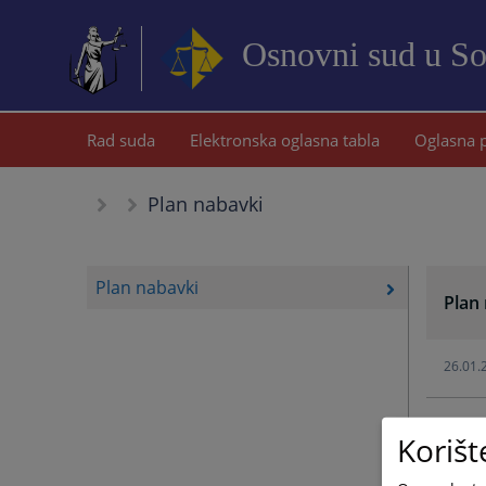
Osnovni sud u S
Rad suda
Elektronska oglasna tabla
Oglasna 
Plan nabavki
Plan nabavki
Plan
26.01.
02.03.
Korišt
19.02.