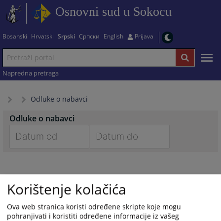
Osnovni sud u Sokocu
Bosanski
Hrvatski
Srpski
Српски
English
Prijava
Napredna pretraga
Odluke o nabavci
Odluke o nabavci
Navigate
Navigate
forward
forward
to
to
Korištenje kolačića
interact
interact
with
with
Ova web stranica koristi određene skripte koje mogu
the
the
pohranjivati i koristiti određene informacije iz vašeg
calendar
calendar