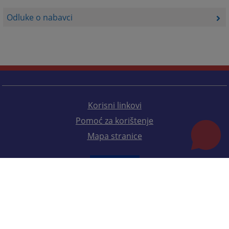
Odluke o nabavci
Korisni linkovi
Pomoć za korištenje
Mapa stranice
Redizajn web stranice je finansirala Evropska unija. Za njen sadržaj isključivo je odgovorno
Visoko sudsko i tužilačko vijeće BiH i ona ne odražava nužno stavove Evropske unije.