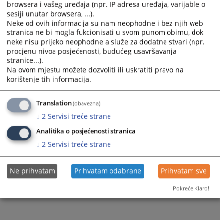
browsera i vašeg uređaja (npr. IP adresa uređaja, varijable o
and
and
sesiji unutar browsera, ...).
select
select
Neke od ovih informacija su nam neophodne i bez njih web
a
a
stranica ne bi mogla fukcionisati u svom punom obimu, dok
date.
date.
neke nisu prijeko neophodne a služe za dodatne stvari (npr.
Press
Press
procjenu nivoa posjećenosti, budućeg usavršavanja
stranice...).
the
the
Na ovom mjestu možete dozvoliti ili uskratiti pravo na
question
question
Trenutno nema vijesti
korištenje tih informacija.
mark
mark
key
key
Translation
(obavezna)
to
to
get
get
↓
2
Servisi treće strane
the
the
Analitika o posjećenosti stranica
keyboard
keyboard
↓
2
Servisi treće strane
shortcuts
shortcuts
for
for
changing
changing
Ne prihvatam
Prihvatam odabrane
Prihvatam sve
dates.
dates.
Pokreće Klaro!