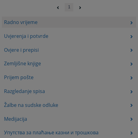
1
Radno vrijeme
Uvjerenja i potvrde
Ovjere i prepisi
Zemljišne knjige
Prijem pošte
Razgledanje spisa
Žalbe na sudske odluke
Medijacija
Упутства за плаћање казни и трошкова