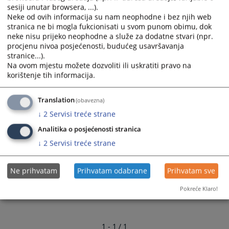
08:00 - 16:00
sesiji unutar browsera, ...).
Rad sa strankama
Neke od ovih informacija su nam neophodne i bez njih web
stranica ne bi mogla fukcionisati u svom punom obimu, dok
09:00 - 15:00
neke nisu prijeko neophodne a služe za dodatne stvari (npr.
procjenu nivoa posjećenosti, budućeg usavršavanja
6704
PREGLEDA
stranice...).
Na ovom mjestu možete dozvoliti ili uskratiti pravo na
korištenje tih informacija.
Translation
(obavezna)
↓
2
Servisi treće strane
Analitika o posjećenosti stranica
↓
2
Servisi treće strane
Ne prihvatam
Prihvatam odabrane
Prihvatam sve
Pokreće Klaro!
1 - 1 / 1