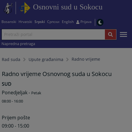
Osnovni sud u Sokocu
Bosanski
Hrvatski
Srpski
Српски
English
Prijava
Napredna pretraga
Radno vrijeme
Rad suda
Upute građanima
Radno vrijeme Osnovnog suda u Sokocu
SUD
Ponedjeljak -
Petak
08:00 - 16:00
Prijem pošte
09:00 - 15:00