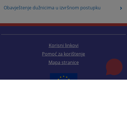
Obavještenje dužnicima u izvršnom postupku
Korisni linkovi
Pomoć za korištenje
Mapa stranice
Redizajn web stranice je finansirala Evropska unija. Za njen sadržaj isključivo je odgovorno
Visoko sudsko i tužilačko vijeće BiH i ona ne odražava nužno stavove Evropske unije.