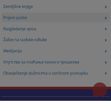
Zemljišne knjige
Prijem pošte
Razgledanje spisa
Žalbe na sudske odluke
Medijacija
Упутства за плаћање казни и трошкова
Obavještenje dužnicima u izvršnom postupku
Korisni linkovi