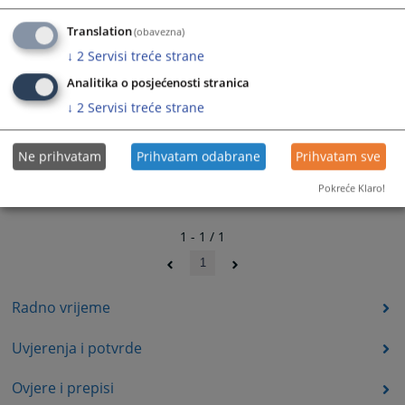
Translation
(obavezna)
↓
2
Servisi treće strane
Analitika o posjećenosti stranica
↓
2
Servisi treće strane
Ne prihvatam
Prihvatam odabrane
Prihvatam sve
Pokreće Klaro!
1 - 1 / 1
1
Radno vrijeme
Uvjerenja i potvrde
Ovjere i prepisi