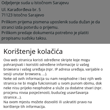
Odjeljenje suda u Istočnom Sarajevu
Ul. Karađorđeva br. 5
71123 Istočno Sarajevo
Prilikom prijema pismena uposlenik suda dužan je da
stranci izda potvrdu o prijemu.
Prilikom predaje dokumenta potrebno je platiti
propisanu sudsku taksu.
Korištenje kolačića
3099
PREGLEDA
Ova web stranica koristi određene skripte koje mogu
pohranjivati i koristiti određene informacije iz vašeg
browsera i vašeg uređaja (npr. IP adresa uređaja, varijable o
sesiji unutar browsera, ...).
Neke od ovih informacija su nam neophodne i bez njih web
stranica ne bi mogla fukcionisati u svom punom obimu, dok
neke nisu prijeko neophodne a služe za dodatne stvari (npr.
procjenu nivoa posjećenosti, budućeg usavršavanja
stranice...).
Na ovom mjestu možete dozvoliti ili uskratiti pravo na
korištenje tih informacija.