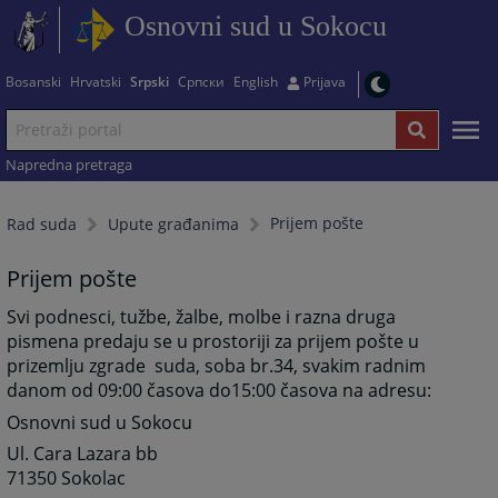
Osnovni sud u Sokocu
Bosanski
Hrvatski
Srpski
Српски
English
Prijava
Napredna pretraga
Prijem pošte
Rad suda
Upute građanima
Prijem pošte
Svi podnesci, tužbe, žalbe, molbe i razna druga
pismena predaju se u prostoriji za prijem pošte u
prizemlju zgrade suda, soba br.34, svakim radnim
danom od 09:00 časova do15:00 časova na adresu:
Osnovni sud u Sokocu
Ul. Cara Lazara bb
71350 Sokolac