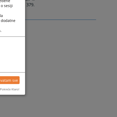
ređene
isprave
iz
č
l
. 379.
o sesiji
la
a dodatne
.
hvatam sve
Pokreće Klaro!