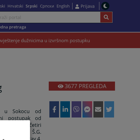
ski
Hrvatski
Srpski
Српски
English
Prijava
dna pretraga
vještenje dužnicima u izvršnom postupku
g
3677
PREGLEDA
da u Sokocu od
dni postupak od
 mjeseca
za četiri
 u pomenutom Š.G.
ja
iz
č
l
. 347.
stav
4.