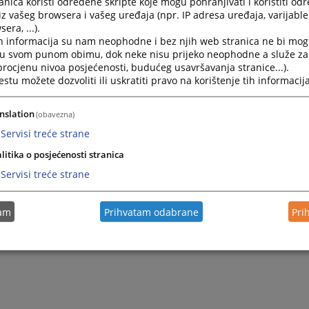
nica koristi određene skripte koje mogu pohranjivati i koristiti od
sa
stavom
3.
KZ
RS
i
Falsifikovanje
ili
uni
š
tavanje
slu
ž
bene
iz vašeg browsera i vašeg uređaja (npr. IP adresa uređaja, varijable 
KZ RS.
era, ...).
h informacija su nam neophodne i bez njih web stranica ne bi mog
i u svom punom obimu, dok neke nisu prijeko neophodne a služe z
 procjenu nivoa posjećenosti, budućeg usavršavanja stranice...).
tu možete dozvoliti ili uskratiti pravo na korištenje tih informacija
nslation
(obavezna)
Servisi treće strane
litika o posjećenosti stranica
Servisi treće strane
tam
Prihvatam odabrane
Pri