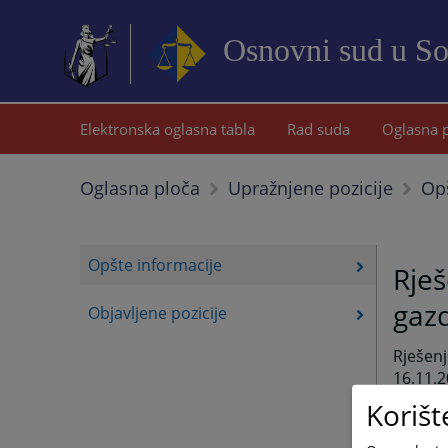
Osnovni sud u S
Elektronska oglasna tabla
Rad suda
Oglasna 
Opš
Oglasna ploča
Upražnjene pozicije
Opšte informacije
Rješ
gazd
Objavljene pozicije
Rješe
16.11.
11.11.
Korišt
radnik
počinili