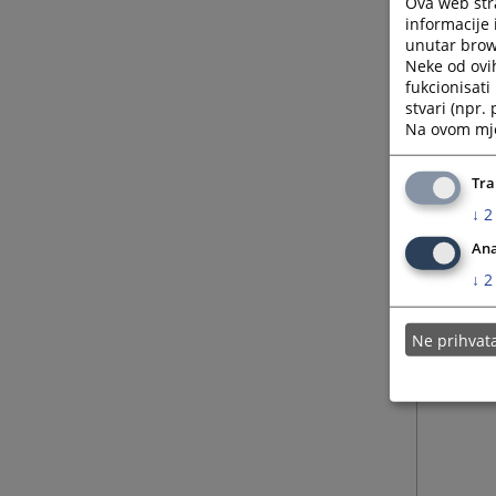
Ova web stra
u
vezi
informacije 
stav
1.
unutar brows
Neke od ovi
fukcionisat
stvari (npr.
Na ovom mjes
Tra
↓
2
Ana
↓
2
Ne prihva