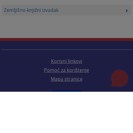
Zemljišno-knjižni izvadak
Korisni linkovi
Pomoć za korištenje
Mapa stranice
Redizajn web stranice je finansirala Evropska unija. Za njen sadržaj isključivo je odgovorno
Visoko sudsko i tužilačko vijeće BiH i ona ne odražava nužno stavove Evropske unije.