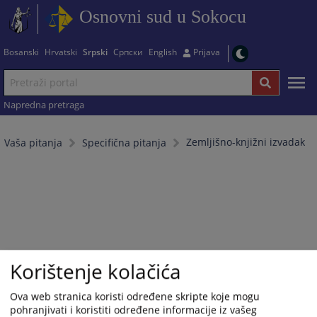
Osnovni sud u Sokocu
Bosanski
Hrvatski
Srpski
Српски
English
Prijava
Napredna pretraga
Zemljišno-knjižni izvadak
Vaša pitanja
Specifična pitanja
Korištenje kolačića
Ova web stranica koristi određene skripte koje mogu
pohranjivati i koristiti određene informacije iz vašeg