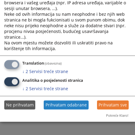
browsera i vašeg uređaja (npr. IP adresa uređaja, varijable o
sesiji unutar browsera, ...).
Neke od ovih informacija su nam neophodne i bez njih web
stranica ne bi mogla fukcionisati u svom punom obimu, dok
neke nisu prijeko neophodne a služe za dodatne stvari (npr.
procjenu nivoa posjećenosti, budućeg usavršavanja
Trenutno nema vijesti
stranice...).
Na ovom mjestu možete dozvoliti ili uskratiti pravo na
korištenje tih informacija.
Translation
(obavezna)
↓
2
Servisi treće strane
Analitika o posjećenosti stranica
↓
2
Servisi treće strane
Ne prihvatam
Prihvatam odabrane
Prihvatam sve
Pokreće Klaro!