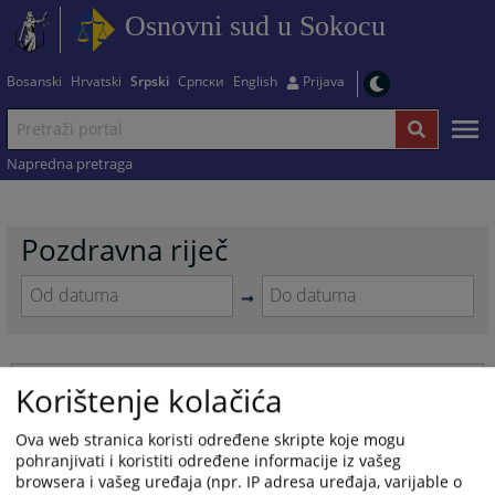
Osnovni sud u Sokocu
Bosanski
Hrvatski
Srpski
Српски
English
Prijava
Napredna pretraga
Pozdravna riječ
Navigate
Navigate
forward
forward
to
to
Predsjednik suda
interact
interact
Korištenje kolačića
with
with
28.05.2022.
the
the
Ova web stranica koristi određene skripte koje mogu
calendar
calendar
pohranjivati i koristiti određene informacije iz vašeg
and
and
browsera i vašeg uređaja (npr. IP adresa uređaja, varijable o
select
select