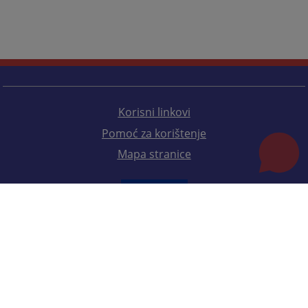
Korisni linkovi
Pomoć za korištenje
Mapa stranice
Redizajn web stranice je finansirala Evropska unija. Za njen sadržaj isključivo je odgovorno
Visoko sudsko i tužilačko vijeće BiH i ona ne odražava nužno stavove Evropske unije.