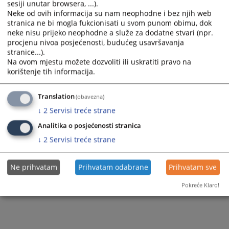
sesiji unutar browsera, ...).
a
a
Neke od ovih informacija su nam neophodne i bez njih web
1 - 1 / 1
date.
date.
stranica ne bi mogla fukcionisati u svom punom obimu, dok
Press
Press
neke nisu prijeko neophodne a služe za dodatne stvari (npr.
1
the
the
procjenu nivoa posjećenosti, budućeg usavršavanja
question
question
stranice...).
mark
mark
Na ovom mjestu možete dozvoliti ili uskratiti pravo na
key
key
korištenje tih informacija.
to
to
get
get
the
the
Translation
(obavezna)
keyboard
keyboard
↓
2
Servisi treće strane
shortcuts
shortcuts
for
for
Analitika o posjećenosti stranica
changing
changing
↓
2
Servisi treće strane
dates.
dates.
Ne prihvatam
Prihvatam odabrane
Prihvatam sve
Pokreće Klaro!