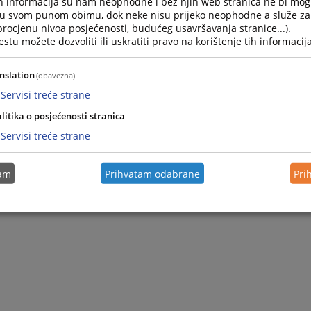
h informacija su nam neophodne i bez njih web stranica ne bi mog
i u svom punom obimu, dok neke nisu prijeko neophodne a služe z
 procjenu nivoa posjećenosti, budućeg usavršavanja stranice...).
tu možete dozvoliti ili uskratiti pravo na korištenje tih informacija
nslation
(obavezna)
Servisi treće strane
litika o posjećenosti stranica
Servisi treće strane
tam
Prihvatam odabrane
Pri