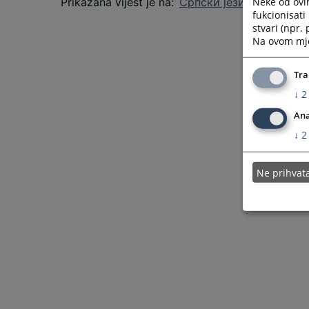
Neke od ovi
Prikazana vijest je na
:
Српски језик
fukcionisat
stvari (npr.
Na ovom mjes
Tra
↓
2
Ana
↓
2
Ne prihva