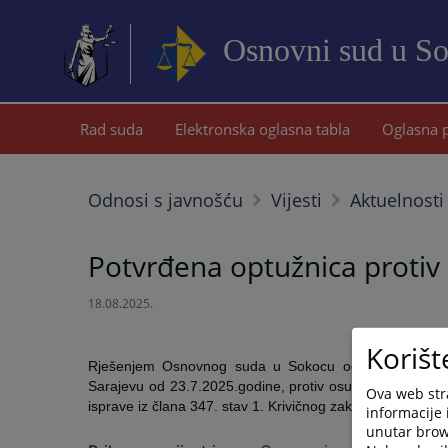
Osnovni sud u S
Rad suda
Elektronska oglasna tabla
Oglasna 
Odnosi s javnošću
Vijesti
Aktuelnosti
Potvrđena optužnica protiv 
18.08.2025.
Korišt
Rješenjem Osnovnog suda u Sokocu od 7.8.2025.godin
Sarajevu od 23.7.2025.godine, protiv osumnjičenog A.B. 
Ova web stra
isprave iz člana 347. stav 1. Krivičnog zakonika Republi
informacije 
unutar brows