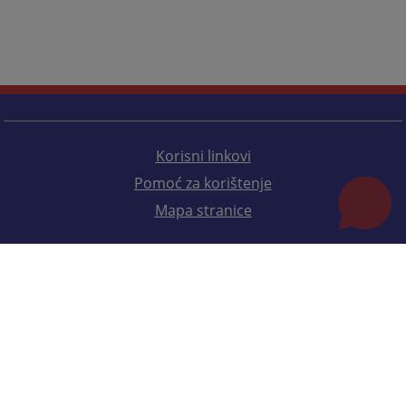
Korisni linkovi
Pomoć za korištenje
Mapa stranice
Redizajn web stranice je finansirala Evropska unija. Za njen sadržaj isključivo je odgovorno
Visoko sudsko i tužilačko vijeće BiH i ona ne odražava nužno stavove Evropske unije.