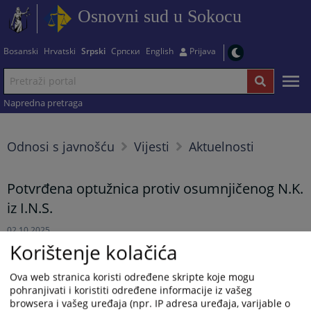
Osnovni sud u Sokocu
Bosanski
Hrvatski
Srpski
Српски
English
Prijava
Napredna pretraga
Odnosi s javnošću
Vijesti
Aktuelnosti
Potvrđena optužnica protiv osumnjičenog N.K.
iz I.N.S.
02.10.2025.
Korištenje kolačića
Rješenjem Osnovnog suda u Sokocu od 30.9.2025.godine,
Ova web stranica koristi određene skripte koje mogu
potvrđena je optužnica Okružnog javnog tužilaštva u Istočnom
pohranjivati i koristiti određene informacije iz vašeg
Sarajevu od 15.9.2025.godine, protiv osumnjičenog N.K. iz I.N.S.,
browsera i vašeg uređaja (npr. IP adresa uređaja, varijable o