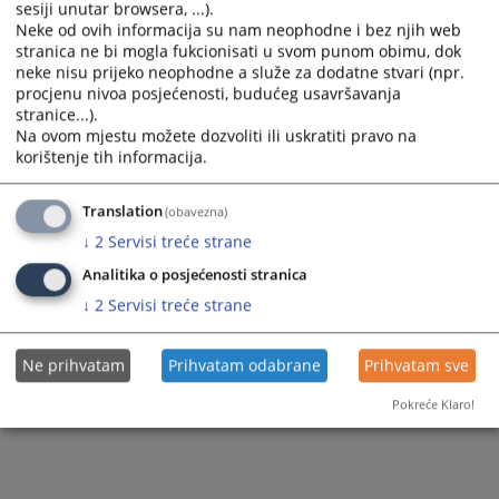
zbog osnovane sumnje da je počinio krivično djelo
Neovlaštena
sesiji unutar browsera, ...).
proizvodnja i promet opojnih droga iz člana 207. stav 1. Krivičnog
Neke od ovih informacija su nam neophodne i bez njih web
zakonika Republike Srpske.
stranica ne bi mogla fukcionisati u svom punom obimu, dok
neke nisu prijeko neophodne a služe za dodatne stvari (npr.
Prikazana vijest je na
:
Српски језик
procjenu nivoa posjećenosti, budućeg usavršavanja
stranice...).
37
PREGLEDA
Na ovom mjestu možete dozvoliti ili uskratiti pravo na
korištenje tih informacija.
Translation
(obavezna)
↓
2
Servisi treće strane
Analitika o posjećenosti stranica
↓
2
Servisi treće strane
Ne prihvatam
Prihvatam odabrane
Prihvatam sve
Pokreće Klaro!