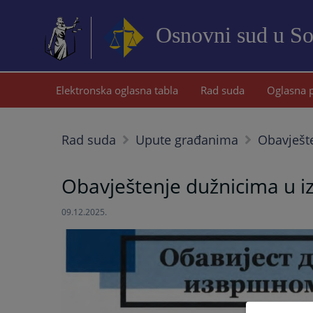
Osnovni sud u S
Elektronska oglasna tabla
Rad suda
Oglasna 
Rad suda
Upute građanima
Obavješt
Obavještenje dužnicima u 
09.12.2025.