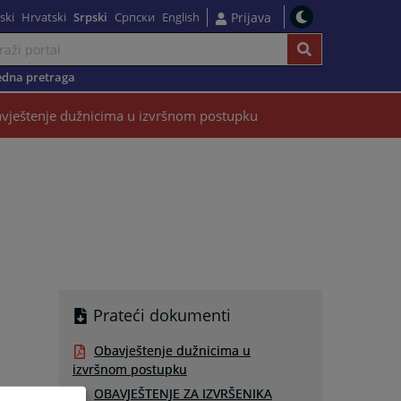
ski
Hrvatski
Srpski
Српски
English
Prijava
dna pretraga
vještenje dužnicima u izvršnom postupku
Prateći dokumenti
Obavještenje dužnicima u
izvršnom postupku
OBAVJEŠTENJE ZA IZVRŠENIKA