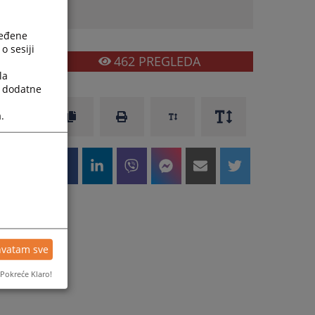
ređene
o sesiji
462
PREGLEDA
la
a dodatne
.
hvatam sve
Pokreće Klaro!