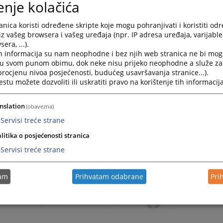
enje kolačića
nica koristi određene skripte koje mogu pohranjivati i koristiti od
iz vašeg browsera i vašeg uređaja (npr. IP adresa uređaja, varijable 
era, ...).
h informacija su nam neophodne i bez njih web stranica ne bi mog
i u svom punom obimu, dok neke nisu prijeko neophodne a služe z
 procjenu nivoa posjećenosti, budućeg usavršavanja stranice...).
tu možete dozvoliti ili uskratiti pravo na korištenje tih informacija
nslation
(obavezna)
Servisi treće strane
litika o posjećenosti stranica
Servisi treće strane
tam
Prihvatam odabrane
Pri