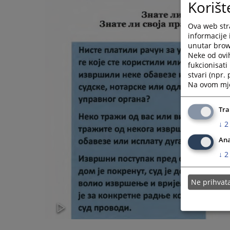
Korišt
Ova web stra
informacije 
unutar brows
Neke od ovi
fukcionisat
stvari (npr.
Na ovom mjes
Tra
↓
2
Ana
↓
2
Ne prihva