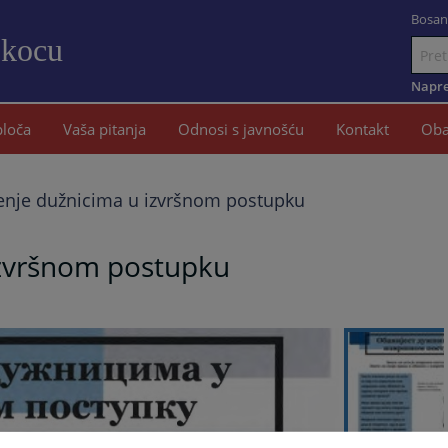
Bosan
okocu
Idi
na
Napre
sadržaj
ploča
Vaša pitanja
Odnosi s javnošću
Kontakt
Oba
enje dužnicima u izvršnom postupku
izvršnom postupku